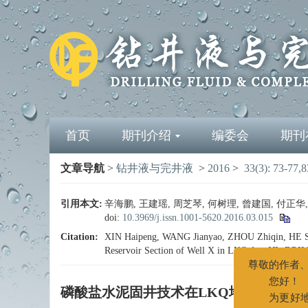
首页
期刊介绍
编委会
期刊
文章导航
>
钻井液与完井液
>
2016
>
33(3): 73-77,8
引用本文:
辛海鹏, 王建瑶, 周芝琴, 何树理, 曾建国, 付正华, 
doi:
10.3969/j.issn.1001-5620.2016.03.015
Citation:
XIN Haipeng, WANG Jianyao, ZHOU Zhiqin, HE Shu
Reservoir Section of Well X in LKQ Area[J].
DRIL
尊敬的
磷酸盐水泥固井技术在LKQ地区X井火
您