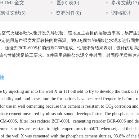
HTML全文
图
(0)
表
(0)
参考文献
(13)
施引文献
(5)
资源附件
(0)
访问统计
行注空气火烧吞吐/火驱开发先导试验。该地区主要目的层渗透率高，易产生
定使用超声强度发展较快的耐高温、耐CO
腐蚀的磷酸盐水泥浆进行固
2
00L、缓凝剂BCR-600S和消泡剂G603组成。性能评价结果表明，设计的耐
综合性能满足施工要求。X井采用磷酸盐水泥全井封固，封固段优质率达93
蚀
by injecting air into the well X in TH oilfield to try to develop the thick oil 
meability and mud losses into the formations have occurred frequently before, re
or use in well cementing because this cement is resistant to CO
corrosion and
2
sphate cement measured by ultrasonic sound develops faster. The phosphate cem
t BCM-600S, filter loss reducer BCF-600L, cementing retarder BCR-600S and d
ment slurries are resistant to high temperatures to 550℃ when set, and their h
h of the well X was cemented with the phosphate cement slurries, 93.8% of the h