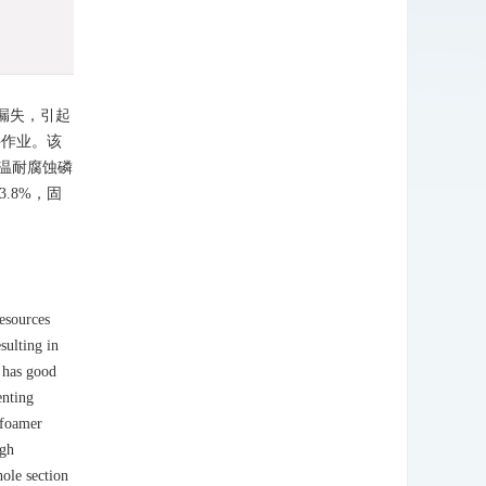
漏失，引起
井作业。该
高温耐腐蚀磷
.8%，固
resources
sulting in
 has good
enting
efoamer
igh
ole section