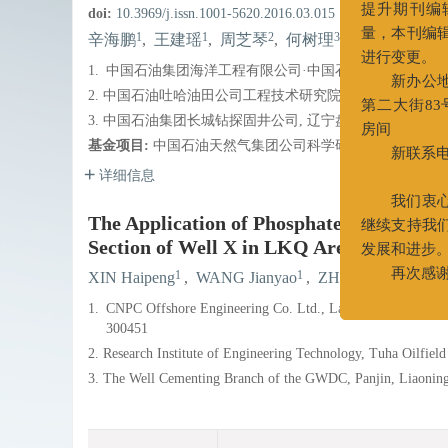
为
doi:
10.3969/j.issn.1001-5620.2016.03.015
提升期
1
1
2
3
1
辛海鹏
,
王建瑶
,
周芝琴
,
何树理
,
曾建国
,
付
量，本
1.
中国石油集团海洋工程有限公司·中国石油集团钻井工程重点
进行变
2. 中国石油吐哈油田公司工程技术研究院, 新疆吐鲁番 8382
新
3. 中国石油集团长城钻探固井公司, 辽宁盘锦 124010
第二大
基金项目:
中国石油天然气集团公司科学研究与技术开发项目“
房间
新联
详细信息
0
The Application of Phosphate Cement Slu
我
Section of Well X in LKQ Area
继续支
发展和
1
1
2
XIN Haipeng
,
WANG Jianyao
,
ZHOU Zhiqin
,
HE
再
1.
CNPC Offshore Engineering Co. Ltd., Laboratory of Cemen
300451
2. Research Institute of Engineering Technology, Tuha Oilfiel
3. The Well Cementing Branch of the GWDC, Panjin, Liaonin