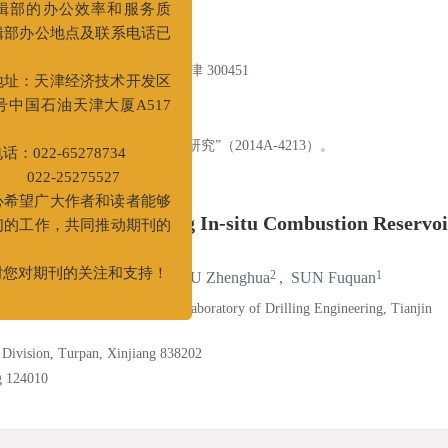
更好地服务于广大作者和读者，
刊编辑部的办公效率和服务质
2
1
正华
,
孙富全
刊编辑部办公地点及联系电话已
实验室固井技术研究室, 天津 300451
更。
02
办公地址：天津经济技术开发区
街83号中国石油天津大厦A517
水泥石封固性能改造新技术研究”（2014A-4213）。
系电话：022-65278734
22-25275527
rry Used in Cementing In-situ Combustion Reservoi
们衷心希望广大作者和读者能够
持我们的工作，共同推动期刊的
进步。
3
1
2
1
 Shuli
,
ZENG Jianguo
,
FU Zhenghua
,
SUN Fuquan
次感谢您对期刊的关注和支持！
ting Technology of CNPC Key Laboratory of Drilling Engineering, Tianjin
d Division, Turpan, Xinjiang 838202
g 124010