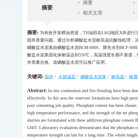
摘要
摘要
相关文章
摘要:
为有效开发稠油资源，TH油田在LKQ地区X井进
固井质量问题。通过分析磷酸盐水泥耐高温抗酸蚀机理，决
磷酸盐水泥浆由磷酸盐水泥BCM-600S、降失水剂BCF-6
酸盐水泥浆固化体耐温达到550℃，高温强度长期不衰退，
井质量合格。该磷酸盐水泥可以推广应用。
关键词:
固井
/
火烧油层
/
磷酸盐水泥浆
/
耐高温
/
耐腐
Abstract:
In-situ combustion and fire-flooding have been done 
effectively. In this area the reservoir formations have high per
poor cementing job quality. Phosphate cement has been chosen f
high temperature performance, and the strength of the set pho
slurries are formulated with these additives:phosphate cemen
G603. Laboratory evaluation demonstrates that the phosphate ce
temperature strength can last for a long time. The whole lengt