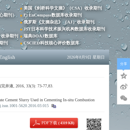
美国《剑桥科学文摘》（CSA）收录期刊
心期刊）
Ei EnCompass数据库收录期刊
俄罗斯《文摘杂志》（AJ）收录期刊
JST日本科学技术振兴机构数据库收录期刊
）收录期刊
瑞典DOAJ数据库
录期刊
CSCIED科技核心评价数据库
English
2026年8月9日 星期日
分享
6, 33(3): 73-77,83.
e Cement Slurry Used in Cementing In-situ Combustion
j.issn.1001-5620.2016.03.015
PDF下载
( 4319 KB)