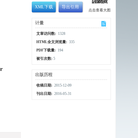
XML下载
导出引用
点击查看大图
计量
文章访问数:
1328
HTML全文浏览量:
335
PDF下载量:
194
被引次数:
5
r
出版历程
收稿日期:
2015-12-09
刊出日期:
2016-05-31