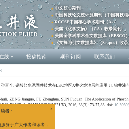
中文核心期刊
中国科技论文统计源期刊（中国科技核
RCCSE中国核心学术期刊（A-）
美国《化学文摘》（CA）收录期刊
美国全学科学术全文数据库（EBSCO
《文摘与引文数据库》（Scopus）收
在线
投稿指南
期刊订阅
联系我们
3
孙富全. 磷酸盐水泥固井技术在LKQ地区X井火烧油层的应用[J]. 钻井液与完井液, 201
li, ZENG Jianguo, FU Zhenghua, SUN Fuquan. The Application of Phosphat
LING FLUID & COMPLETION FLUID
, 2016, 33(3): 73-77,83.
doi:
10.3969/
x
作者、读者：
烧油层的应用
好！