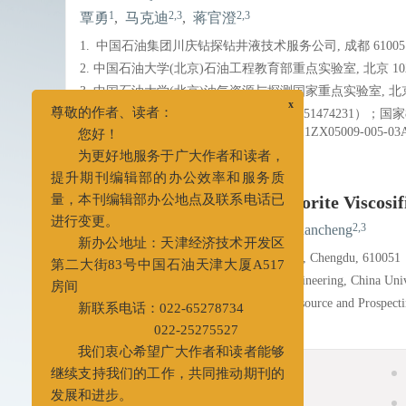
1
2,3
2,3
覃勇
,
马克迪
,
蒋官澄
1.
中国石油集团川庆钻探钻井液技术服务公司, 成都 61005
2. 中国石油大学(北京)石油工程教育部重点实验室, 北京 102
3. 中国石油大学(北京)油气资源与探测国家重点实验室, 北京 
基金项目:
国家自然科学基金面上项目（51474231）；国家86
（U1262201）；国家科技重大专项（2011ZX05009-005-
x
尊敬的作者、读者：
详细信息
您好！
为更好地服务于广大作者和读者，
Synthesis and Study on Hectorite Viscosif
提升期刊编辑部的办公效率和服务质
量，本刊编辑部办公地点及联系电话已
1
2,3
2,3
QIN Yong
,
MA Kedi
,
JIANG Guancheng
进行变更。
1.
CCDC Drilling Fluid Services Company, Chengdu, 610051
新办公地址：天津经济技术开发区
2. MOE Key Laboratory of Petroleum Engineering, China Univ
第二大街83号中国石油天津大厦A517
3. State Key Laboratory of Oil and Gas Resource and Prospect
房间
新联系电话：022-65278734
022-25275527
摘要
我们衷心希望广大作者和读者能够
摘要
继续支持我们的工作，共同推动期刊的
相关文章