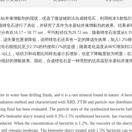
钻井液增黏剂的现状，优选了微波辅助法合成锂皂石，利用粉末X射线衍
对合成锂皂石进行了表征，并研究了其作为水基钻井液增黏剂的效果。结果表
.17～58.77 nm，平均粒径仅为29.72 nm；随着锂皂石浓度从0.
大，滤失量也逐渐降低，说明锂皂石还具有一定的降滤失效果，加入1.2%
皂石能抵抗至少2.5%的钙侵和15%的盐侵；随着老化温度从80℃增加到22
Pa·s以上，动切力和动塑比同样先减小后增加，但是下降幅度较为明显；在2
持很好的增黏效果。因此，合成锂皂石是一种理想的抗高温型水基钻井液
er in water base drilling fluids, and it is a rare mineral found in nature. A hect
radiation method and characterized with XRD, FTIR and particle size distributio
ng fluid has been evaluated. The particle sizes of the synthesized hectorite fall
 bentonite slurry treated with 0.3%-1.5% synthesized hectorite, has viscosity
educed. When the concentration of hectorite is 1.2%, the viscosity of the slurry
still remains moderate. The bentonite slurry treated with 1.5% hectorite can res