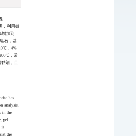
射
明，利用微
3%增加到
锂皂石，基
0℃，4%
00℃，常
增黏剂，且
orite has
n analysis.
s in the
, gel
 is
ist the