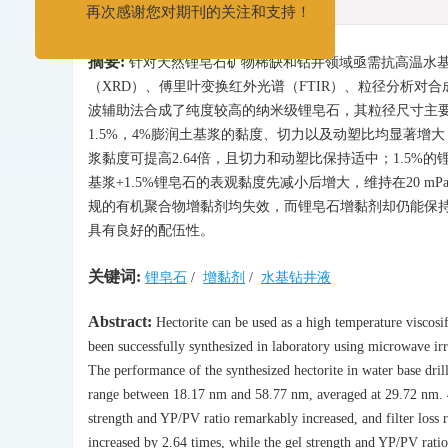
发展和进步。
再次感谢您对期刊的关注和支持！
摘要:
针对天然锂皂石矿物稀缺和钻井领域亟需抗高温水基
（XRD）、傅里叶变换红外光谱（FTIR）、粒径分析
波辅助法合成了纯度较高的纳米级锂皂石，其粒径尺寸主要分布在18
1.5%，4%膨润土基浆的黏度、切力以及动塑比均显著增
浆黏度可提高2.64倍，且切力和动塑比保持适中；1.5%的锂
基浆+1.5%锂皂石的表观黏度先减小后增大，维持在20 m
规的有机聚合物增黏剂均失效，而锂皂石增黏剂却仍能保
具有良好的配伍性。
关键词:
锂皂石
/
增黏剂
/
水基钻井液
Abstract:
Hectorite can be used as a high temperature viscosifi
been successfully synthesized in laboratory using microwave ir
The performance of the synthesized hectorite in water base drilli
range between 18.17 nm and 58.77 nm, averaged at 29.72 nm. 4%
strength and YP/PV ratio remarkably increased, and filter loss r
increased by 2.64 times, while the gel strength and YP/PV ratio 