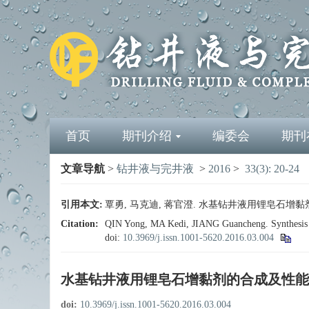
首页
期刊介绍
编委会
期刊
文章导航
>
钻井液与完井液
>
2016
>
33(3): 20-24
引用本文:
覃勇, 马克迪, 蒋官澄. 水基钻井液用锂皂石增黏剂的合成及
Citation:
QIN Yong, MA Kedi, JIANG Guancheng. Synthesis an
doi:
10.3969/j.issn.1001-5620.2016.03.004
水基钻井液用锂皂石增黏剂的合成及性能
doi:
10.3969/j.issn.1001-5620.2016.03.004