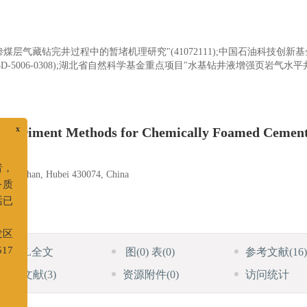
层气藏钻完井过程中的暂堵机理研究"(41072111);中国石油科技创新基
-5006-0308);湖北省自然科学基金重点项目"水基钻井液增强页岩气水
 Experiment Methods for Chemically Foamed Cement
x
an), Wuhan, Hubei 430074, China
读者，
服务质
电话已
HTML全文
图
(0)
表
(0)
参考文献
(16)
开发区
A517
施引文献
(3)
资源附件
(0)
访问统计