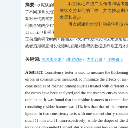
摘要:
水泥浆的稠化实验使用稠化仪,但泡沫水泥浆中本身
022-25275527
了不同加量发泡剂条件下,化学发泡式泡沫水泥浆的稠度性
我们衷心希望广大作者和读
算对最优测试方法的稠度曲线进行修正。结果表明,发泡剂
继续支持我们的工作，共同推动
剂剩余物的少41%,其影响不能忽略;使用不含气体和含有气
发展和进步。
11 min),但其稠化曲线形态有所差别,含有气体的泡沫
再次感谢您对期刊的关注和
正前后的稠化时间可能相差不大,化学发泡式泡沫水泥浆修正前
或者后期稠度增长较慢时,必须对测得的数据进行修正后才
关键词:
泡沫水泥浆
/
稠化实验
/
力学计算
/
误差修正
Abstract:
Consistency tester is used to measure the thickening 
errors in consistencies measured.To minimize the effects of air
consistencies of foamed cement slurries treated with different
the errors have been analyzed,and the consistency curves obta
calculation.It was found that the residue foamers in cement slur
containing residue foamer was 41% less than that of the cement 
ignored.In two consistency tests with one cement slurry containi
small (1 min and 11 min,respectively),while the shapes of the 
more of right-angled.Cement slurry containing less air,or cement