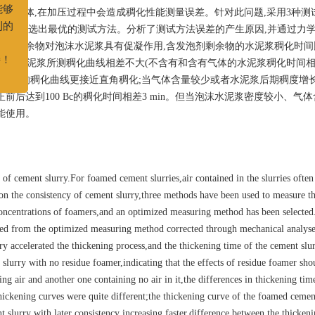
含有气体,在加压过程中会造成稠化性能测量误差。针对此问题,采用3种测
能,并优选出最优的测试方法。分析了测试方法误差的产生原因,并通过力
者能够
反应剩余物对泡沫水泥浆具有促凝作用,含发泡剂剩余物的水泥浆稠化时间
期刊的
体的水泥浆所测稠化曲线相差不大(不含有和含有气体的水泥浆稠化时间相差1
水泥浆测得的稠化曲线更接近直角稠化;当气体含量较少或者水泥浆后期稠度增
支持！
后达到100 Bc的稠化时间相差3 min。但当泡沫水泥浆密度较小、气体
能使用。
of cement slurry.For foamed cement slurries,air contained in the slurries often 
 on the consistency of cement slurry,three methods have been used to measure t
 concentrations of foamers,and an optimized measuring method has been selected
ined from the optimized measuring method corrected through mechanical analys
ry accelerated the thickening process,and the thickening time of the cement slu
slurry with no residue foamer,indicating that the effects of residue foamer sho
ng air and another one containing no air in it,the differences in thickening tim
thickening curves were quite different;the thickening curve of the foamed cemen
 slurry with later consistency increasing faster,difference between the thicken