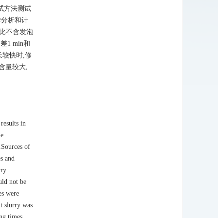
试方法测试
学分析和计
比不含发泡
 min和
长较快时,修
含量较大,
results in
he
.Sources of
es and
rry
uld not be
es were
t slurry was
ing times