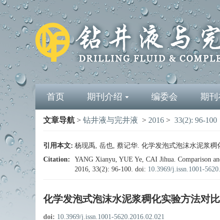
首页
期刊介绍
编委会
期刊
文章导航
>
钻井液与完井液
>
2016
>
33(2): 96-100
引用本文:
杨现禹, 岳也, 蔡记华. 化学发泡式泡沫水泥浆稠化实验方
Citation:
YANG Xianyu, YUE Ye, CAI Jihua. Comparison and
2016, 33(2): 96-100.
doi:
10.3969/j.issn.1001-5620
化学发泡式泡沫水泥浆稠化实验方法对比
doi:
10.3969/j.issn.1001-5620.2016.02.021