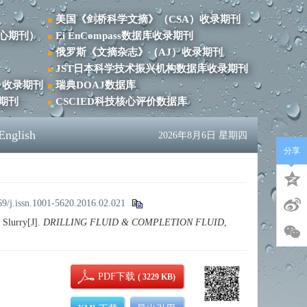
美国《剑桥科学文摘》（CSA）收录期刊
心期刊）
Ei EnCompass数据库收录期刊
俄罗斯《文摘杂志》（AJ）收录期刊
JST日本科学技术振兴机构数据库收录期刊
）收录期刊
瑞典DOAJ数据库
录期刊
CSCIED科技核心评价数据库
English
2026年8月6日 星期四
分享
69/j.issn.1001-5620.2016.02.021
Slurry[J].
DRILLING FLUID & COMPLETION FLUID
,
PDF下载
( 3229 KB)