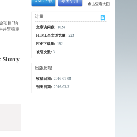
XML下载
导出引用
点击查看大图
计量
金项目"纳
文章访问数:
1024
平井井壁稳定
HTML全文浏览量:
223
PDF下载量:
192
被引次数:
3
 Slurry
出版历程
收稿日期:
2016-01-08
刊出日期:
2016-03-31