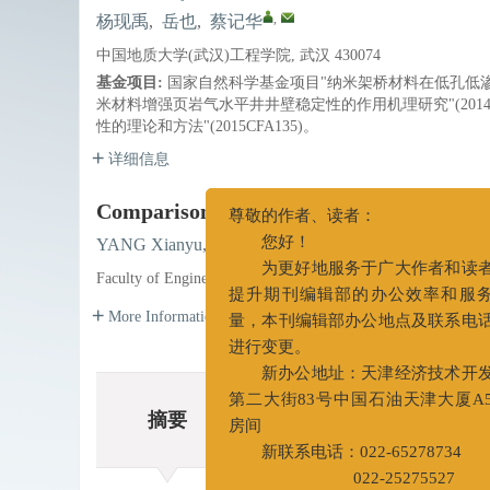
,
杨现禹
,
岳也
,
蔡记华
中国地质大学(武汉)工程学院, 武汉 430074
基金项目:
国家自然科学基金项目"纳米架桥材料在低孔低渗煤
米材料增强页岩气水平井井壁稳定性的作用机理研究"(2014D
性的理论和方法"(2015CFA135)。
详细信息
Comparison and Analysis of Thickening
,
YANG Xianyu
,
YUE Ye
,
CAI Jihua
尊敬的作者、读者：
您好！
Faculty of Engineering, China University of Geosciences(Wuh
为更好地服务于广大作者和
More Information
提升期刊编辑部的办公效率和
量，本刊编辑部办公地点及联系
进行变更。
摘要
新办公地址：天津经济技术
摘要
第二大街83号中国石油天津大厦
相关文章
房间
新联系电话：022-65278734