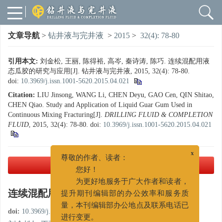
文章导航
>
钻井液与完井液
>
2015
>
32(4): 78-80
引用本文:
刘金松, 王丽, 陈得裕, 高岑, 秦诗涛, 陈巧. 连续混配用液
态瓜胶的研究与应用[J]. 钻井液与完井液, 2015, 32(4): 78-80.
doi:
10.3969/j.issn.1001-5620.2015.04.021
Citation:
LIU Jinsong, WANG Li, CHEN Deyu, GAO Cen, QIN Shitao,
CHEN Qiao. Study and Application of Liquid Guar Gum Used in
Continuous Mixing Fracturing[J].
DRILLING FLUID & COMPLETION
FLUID
, 2015, 32(4): 78-80.
doi:
10.3969/j.issn.1001-5620.2015.04.021
x
尊敬的作者、读者：
PDF下载
( 3590 KB)
您好！
为更好地服务于广大作者和读者，
连续混配用液态瓜胶的研究与应用
提升期刊编辑部的办公效率和服务质
量，本刊编辑部办公地点及联系电话已
doi:
10.3969/j.issn.1001-5620.2015.04.021