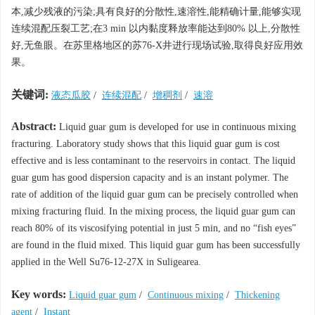
本,减少残液的污染;具有良好的分散性,速溶性,能精确计量,能够实现
连续混配压裂工艺;在3 min 以内黏度释放率能达到80% 以上,分散性
好,无鱼眼。在苏里格地区的苏76-X井进行现场试验,取得良好应用效
果。
关键词:
液态瓜胶
/
连续混配
/
增稠剂
/
速溶
Abstract:
Liquid guar gum is developed for use in continuous mixing
fracturing. Laboratory study shows that this liquid guar gum is cost
effective and is less contaminant to the reservoirs in contact. The liquid
guar gum has good dispersion capacity and is an instant polymer. The
rate of addition of the liquid guar gum can be precisely controlled when
mixing fracturing fluid. In the mixing process, the liquid guar gum can
reach 80% of its viscosifying potential in just 5 min, and no “fish eyes”
are found in the fluid mixed. This liquid guar gum has been successfully
applied in the Well Su76-12-27X in Suligearea.
Key words:
Liquid guar gum
/
Continuous mixing
/
Thickening
agent
/
Instant