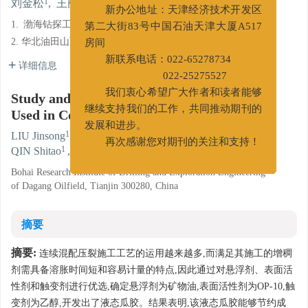
进行变更。
1
1
1
1
1
2
刘金松
,
王丽
,
陈得裕
,
高岑
,
秦诗涛
,
陈巧
新办公地址：天津经济技术开发区
1.
渤海钻探工程技术研究院,天津
第二大街83号中国石油天津大厦A517
2. 华北油田山西煤层气勘探开发分公司,山西晋城
房间
详细信息
新联系电话：022-65278734
022-25275527
Study and Application of Liquid Guar Gum
我们衷心希望广大作者和读者能够
Used in Continuous Mixing Fracturing
继续支持我们的工作，共同推动期刊的
发展和进步。
1
1
1
1
LIU Jinsong
,
WANG Li
,
CHEN Deyu
,
GAO Cen
,
再次感谢您对期刊的关注和支持！
1
2
QIN Shitao
,
CHEN Qiao
Bohai Research Institute of Drilling and Exploration Engineering
of Dagang Oilfield, Tianjin 300280, China
摘要
摘要:
连续混配压裂施工工艺的运用越来越多,而满足其施工的增稠
剂需具备溶胀时间短和容易计量的特点,因此通过对悬浮剂、表面活
性剂和触变剂进行优选,确定悬浮剂为矿物油,表面活性剂为OP-10,触
变剂为乙醇,开发出了液态瓜胶。结果表明,该液态瓜胶能够节约成