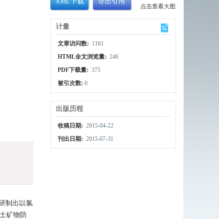
XML下载
导出引用
点击查看大图
计量
文章访问数:
1161
HTML全文浏览量:
246
PDF下载量:
375
被引次数:
0
出版历程
收稿日期:
2015-04-22
刊出日期:
2015-07-31
研制出以氯
黏土矿物防