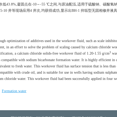
43.8%,凝固点在-10～-55 ℃之间,与原油配伍,适用于硫酸钠、碳酸氢
10 井等现场应用4 井次,均获得成功,显示出BH-1 抑垢型无固相修井液
h optimization of additives used in the workover fluid, such as scale inhibito
gent, in an effort to solve the problem of scaling caused by calcium chloride wo
3
ification, a calcium chloride solids-free workover fluid of 1.20-1.55 g/cm
was
s compatible with sodium bicarbonate formation water. It is highly efficient in 
quivalent to fresh water. This workover fluid has surface tension that is less tha
patible with crude oil, and is suitable for use in wells having sodium sulphate
 chloride water. This workover fluid had been successfully applied in four we
/
Formation water