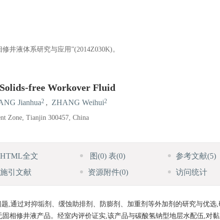
液体系研究与应用”(2014Z030K)。
 Solids-free Workover Fluid
2
2
NG Jianhua
,
ZHANG Weihui
t Zone, Tianjin 300457, China
HTML全文
图
(0)
表
(0)
参考文献
(5)
施引文献
资源附件
(0)
访问统计
题,通过对抑垢剂、缓蚀助排剂、防膨剂、加重剂等外加剂的研究与优选,
型无固相修井液产品。经室内评价证实,该产品与碳酸氢钠型地层水配伍,对