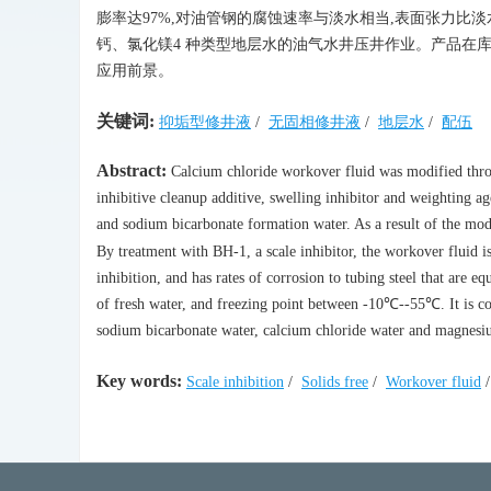
膨率达97%,对油管钢的腐蚀速率与淡水相当,表面张力比淡水低
钙、氯化镁4 种类型地层水的油气水井压井作业。产品在库5-
应用前景。
关键词:
抑垢型修井液
/
无固相修井液
/
地层水
/
配伍
Abstract:
Calcium chloride workover fluid was modified throug
inhibitive cleanup additive, swelling inhibitor and weighting a
and sodium bicarbonate formation water. As a result of the mod
By treatment with BH-1, a scale inhibitor, the workover fluid i
inhibition, and has rates of corrosion to tubing steel that are e
of fresh water, and freezing point between -10℃--55℃. It is com
sodium bicarbonate water, calcium chloride water and magnesium
Key words:
Scale inhibition
/
Solids free
/
Workover fluid