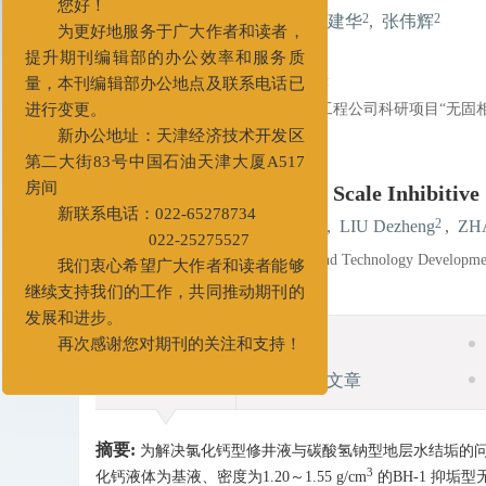
x
尊敬的作者、读者：
1
2
2
2
2
吕选鹏
,
何风华
,
刘德正
,
张建华
,
张伟辉
您好！
1.
渤海钻探工程技术处,天津
为更好地服务于广大作者和读者，
2. 渤海钻探井下技术服务公司,天津
提升期刊编辑部的办公效率和服务质
基金项目:
中国石油集团渤海钻探工程公司科研项目“无固相修井
量，本刊编辑部办公地点及联系电话已
进行变更。
详细信息
新办公地址：天津经济技术开发区
Study and Application of Scale Inhibitive
第二大街83号中国石油天津大厦A517
房间
1
2
2
LYU Xuanpeng
,
HE Fenghua
,
LIU Dezheng
,
ZHA
新联系电话：022-65278734
No. 106 Huanghai Road, Economy and Technology Developmen
022-25275527
我们衷心希望广大作者和读者能够
继续支持我们的工作，共同推动期刊的
摘要
发展和进步。
摘要
再次感谢您对期刊的关注和支持！
相关文章
摘要:
为解决氯化钙型修井液与碳酸氢钠型地层水结垢的问
3
化钙液体为基液、密度为1.20～1.55 g/cm
的BH-1 抑垢