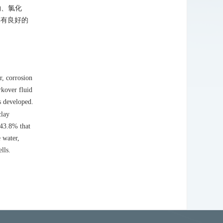
钠、氯化
具有良好的
r, corrosion
rkover fluid
 developed.
clay
n 43.8% that
 water,
lls.