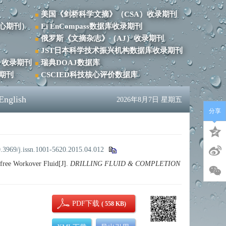
美国《剑桥科学文摘》（CSA）收录期刊
心期刊）
Ei EnCompass数据库收录期刊
俄罗斯《文摘杂志》（AJ）收录期刊
JST日本科学技术振兴机构数据库收录期刊
）收录期刊
瑞典DOAJ数据库
录期刊
CSCIED科技核心评价数据库
English
2026年8月7日 星期五
分享
.3969/j.issn.1001-5620.2015.04.012
free Workover Fluid[J].
DRILLING FLUID & COMPLETION
PDF下载
( 558 KB)