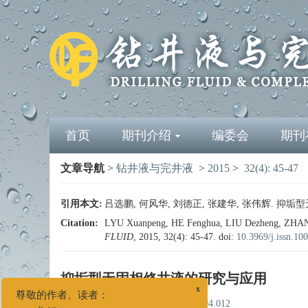
首页
期刊介绍
编委会
期刊
文章导航
>
钻井液与完井液
>
2015
>
32(4): 45-47
引用本文:
吕选鹏, 何风华, 刘德正, 张建华, 张伟辉. 抑垢型无固
Citation:
LYU Xuanpeng, HE Fenghua, LIU Dezheng, ZHANG J
FLUID
, 2015, 32(4): 45-47.
doi:
10.3969/j.issn.10
抑垢型无固相修井液的研究与应用
doi:
10.3969/j.issn.1001-5620.2015.04.012