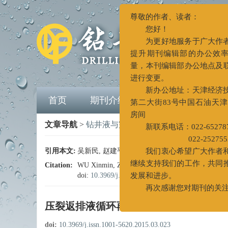
尊敬的作者、读者：
您好！
为更好地服务于广
提升期刊编辑部的办公
量，本刊编辑部办公地
进行变更。
首页
期刊介绍
编委会
期刊
新办公地址：天津
第二大街83号中国石油
房间
文章导航
>
钻井液与完井液
>
2015
>
32(3): 81-85
新联系电话：022-65
022-2527
引用本文:
吴新民, 赵建平, 陈亚联, 高燕, 赵攀. 压裂返排液循环再
我们衷心希望广大
Citation:
WU Xinmin, ZHAO Jianping, CHEN Yalian, GAO Yan
继续支持我们的工作，
doi:
10.3969/j.issn.1001-5620.2015.03.023
发展和进步。
再次感谢您对期刊
压裂返排液循环再利用影响因素
doi:
10.3969/j.issn.1001-5620.2015.03.023