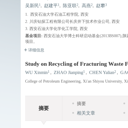
1
1
2
2
3
吴新民
,
赵建平
,
陈亚联
,
高燕
,
赵攀
1.
西安石油大学石油工程学院, 西安
2. 川庆钻探工程有限公司长庆井下技术作业公司, 西安
3. 西安石油大学化学化工学院, 西安
基金项目:
西安石油大学博士科研启动基金(2013BS007)
项目。
详细信息
Study on Recycling of Fracturing Waste F
1
1
2
WU Xinmin
,
ZHAO Jianping
,
CHEN Yalian
,
GA
College of Petroleum Engineering, Xi'an Shiyou University, X
摘要
摘要
相关文章