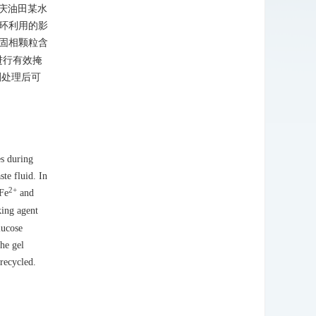
庆油田某水
环利用的影
固相颗粒含
进行有效掩
剂处理后可
es during
ste fluid. In
2+
 Fe
and
king agent
lucose
the gel
 recycled.