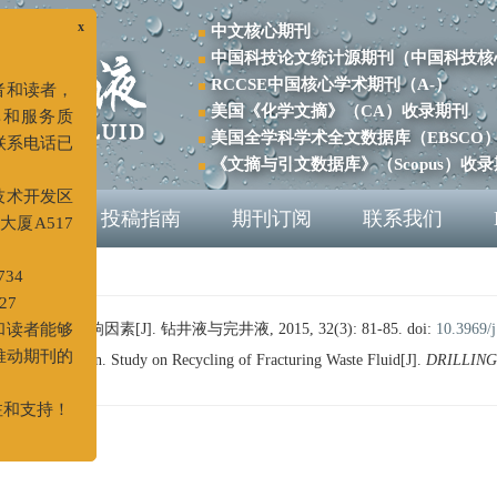
中文核心期刊
x
中国科技论文统计源期刊（中国科技核
RCCSE中国核心学术期刊（A-）
大作者和读者，
美国《化学文摘》（CA）收录期刊
效率和服务质
美国全学科学术全文数据库（EBSCO
点及联系电话已
《文摘与引文数据库》（Scopus）收
在线
投稿指南
期刊订阅
联系我们
经济技术开发区
天津大厦A517
278734
5527
利用影响因素[J]. 钻井液与完井液, 2015, 32(3): 81-85.
doi:
10.3969/j
作者和读者能够
, ZHAO Pan. Study on Recycling of Fracturing Waste Fluid[J].
DRILLING
共同推动期刊的
的关注和支持！