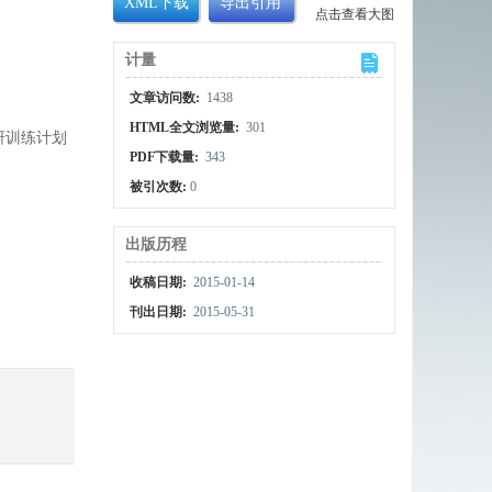
XML下载
导出引用
点击查看大图
计量
文章访问数:
1438
HTML全文浏览量:
301
科研训练计划
PDF下载量:
343
被引次数:
0
出版历程
收稿日期:
2015-01-14
刊出日期:
2015-05-31