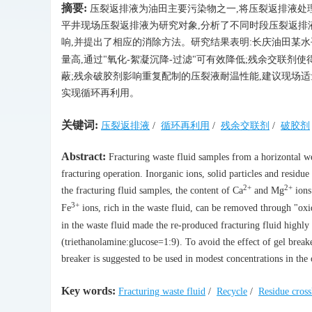
摘要:
压裂返排液为油田主要污染物之一,将压裂返排液处
平井现场压裂返排液为研究对象,分析了不同时段压裂返排
响,并提出了相应的消除方法。研究结果表明:长庆油田某水
量高,通过"氧化-絮凝沉降-过滤"可有效降低;残余交联剂
蔽;残余破胶剂影响重复配制的压裂液耐温性能,建议现场
实现循环再利用。
关键词:
压裂返排液
/
循环再利用
/
残余交联剂
/
破胶剂
Abstract:
Fracturing waste fluid samples from a horizontal we
fracturing operation. Inorganic ions, solid particles and residue
2+
2+
the fracturing fluid samples, the content of Ca
and Mg
ions
3+
Fe
ions, rich in the waste fluid, can be removed through "oxid
in the waste fluid made the re-produced fracturing fluid highly
(triethanolamine:glucose=1:9). To avoid the effect of gel breake
breaker is suggested to be used in modest concentrations in the 
Key words:
Fracturing waste fluid
/
Recycle
/
Residue cross