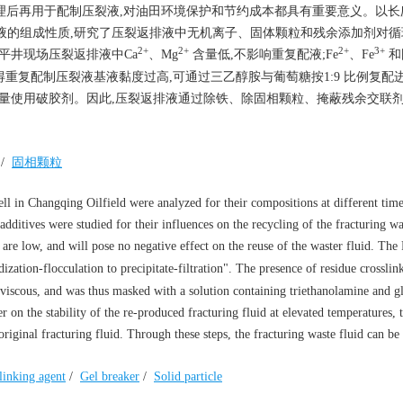
理后再用于配制压裂液,对油田环境保护和节约成本都具有重要意义。以长
液的组成性质,研究了压裂返排液中无机离子、固体颗粒和残余添加剂对循
2+
2+
2+
3+
平井现场压裂返排液中Ca
、Mg
含量低,不影响重复配液;Fe
、Fe
和
使得重复配制压裂液基液黏度过高,可通过三乙醇胺与葡萄糖按1:9 比例复配
适量使用破胶剂。因此,压裂返排液通过除铁、除固相颗粒、掩蔽残余交联
/
固相颗粒
ll in Changqing Oilfield were analyzed for their compositions at different tim
 additives were studied for their influences on the recycling of the fracturing wa
 are low, and will pose no negative effect on the reuse of the waster fluid. The
ization-flocculation to precipitate-filtration". The presence of residue crosslin
 viscous, and was thus masked with a solution containing triethanolamine and g
r on the stability of the re-produced fracturing fluid at elevated temperatures, 
original fracturing fluid. Through these steps, the fracturing waste fluid can be
linking agent
/
Gel breaker
/
Solid particle