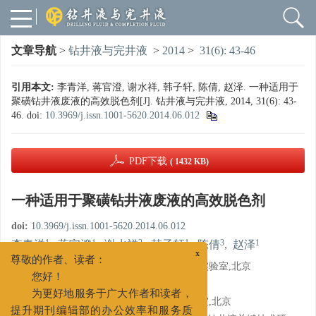
文章导航
>
钻井液与完井液
>
2014
>
31(6): 43-46
引用本文:
李青洋, 蒋官澄, 谢水祥, 韩子轩, 陈倩, 赵泽. 一种适用于
聚磺钻井液废液的高效脱色剂[J]. 钻井液与完井液, 2014, 31(6): 43-
46.
doi:
10.3969/j.issn.1001-5620.2014.06.012
PDF下载
( 1432 KB)
一种适用于聚磺钻井液废液的高效脱色剂
doi:
10.3969/j.issn.1001-5620.2014.06.012
1
1
2
1
3
1
李青洋
,
蒋官澄
,
谢水祥
,
韩子轩
,
陈倩
,
赵泽
x
尊敬的作者、读者：
1.
中国石油大学(北京)石油工程教育部重点实验室,北京
您好！
2.
中国石油集团安全环保技术研究院,北京
为更好地服务于广大作者和读者，
3.
中国石油大学(北京)重质油国家重点实验室,北京