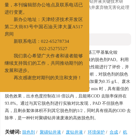
提升期刊编辑部的办公效率和服务质
基金项目:
国家863 项目“海上大位移井水平井钻井液关键技术研
量，本刊编辑部办公地点及联系电话已
究”（2012AA091502）；国家科技重大专项“钻井废弃物无害化处理
技术研究”（2011ZX05021-004)。
进行变更。
新办公地址：天津经济技术开发区
详细信息
第二大街83号中国石油天津大厦A517
房间
摘要
新联系电话：022-65278734
022-25275527
摘要:
用丙烯酰胺（AM）和甲基丙烯酰氧乙基三甲基氯化铵
我们衷心希望广大作者和读者能够
（DMC）作单体合成了适用于聚磺钻井液废液的脱色剂PAD。利用
继续支持我们的工作，共同推动期刊的
配制的聚磺钻井液废液，对脱色剂PAD 的脱色性能进行了评价，并
发展和进步。
通过红外扫描和聚磺钻井液废液色度来源的分析，对脱色剂的脱色
再次感谢您对期刊的关注和支持！
机理进行了研究。评价结果表明，当脱色剂的加量为0.35 g/L、废水
pH 值为4、搅拌速度为30 r/min、搅拌时间为2 min 时，具有最佳的
脱色效果，出水色度控制在10 倍以内，且能将COD 去除率保持在
93.8%。通过与其它脱色剂进行实验对比发现，PAD 不但脱色率
高，且剩余絮体体积不到其它脱色剂的1/2，同时具有很高的COD 去
除率，是一种针对聚磺钻井液废液的高效脱色剂。
关键词:
脱色剂
/
聚磺钻井液
/
废钻井液
/
环境保护
/
合成
/
机