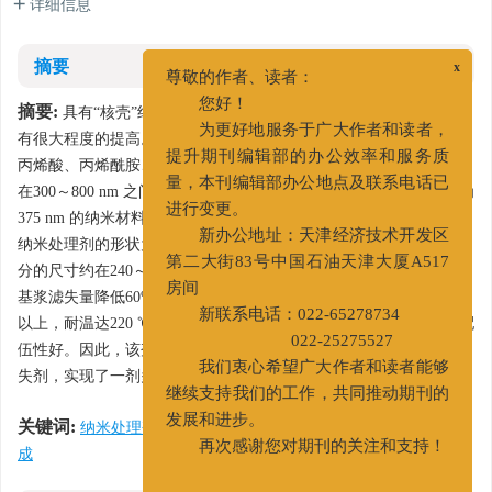
详细信息
摘要
x
尊敬的作者、读者：
您好！
摘要:
具有“核壳”结构的材料的抗温能力比链状的高分子量聚合物
为更好地服务于广大作者和读者，
有很大程度的提高。采用微乳液聚合的方法，用苯乙烯、丙烯腈、
提升期刊编辑部的办公效率和服务质
丙烯酸、丙烯酰胺、硅烷偶联剂和自制表面活化剂，合成出了粒径
量，本刊编辑部办公地点及联系电话已
在300～800 nm 之间可调的具有“核壳”结构的纳米处理剂。对粒径为
进行变更。
375 nm 的纳米材料进行了表征和应用性能评价。实验结果表明，该
新办公地址：天津经济技术开发区
纳米处理剂的形状为球形，粒径比较均一，在375 nm 左右，“核”部
第二大街83号中国石油天津大厦A517
分的尺寸约在240～250 nm 之间；其合适加量为0.5%～1.0%，可使
房间
基浆滤失量降低60%，页岩膨胀率降低70%，极压润滑系数降低75%
新联系电话：022-65278734
以上，耐温达220 ℃，对钻井液流变性几乎无影响，与其他处理剂配
022-25275527
伍性好。因此，该剂是一种兼具良好抑制性和润滑性的抗高温降滤
我们衷心希望广大作者和读者能够
失剂，实现了一剂多功能的效果，可以满足日益复杂的钻井需要。
继续支持我们的工作，共同推动期刊的
关键词:
发展和进步。
纳米处理剂
/
降滤失剂
/
钻井液添加剂
/
纳米技术
/
合
再次感谢您对期刊的关注和支持！
成