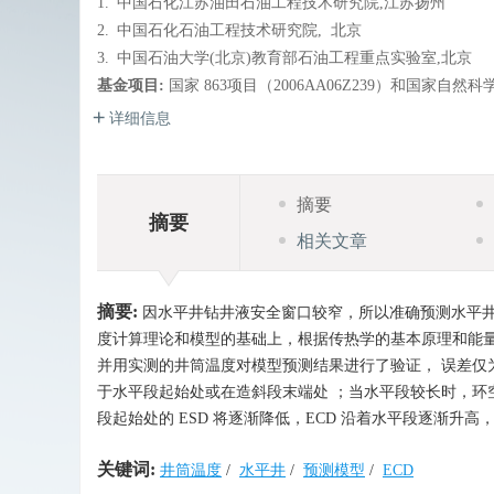
1.
中国石化江苏油田石油工程技术研究院,江苏扬州
2.
中国石化石油工程技术研究院, 北京
3.
中国石油大学(北京)教育部石油工程重点实验室,北京
基金项目:
国家 863项目（2006AA06Z239）和国家自然
详细信息
摘要
摘要
相关文章
摘要:
因水平井钻井液安全窗口较窄，所以准确预测水平
度计算理论和模型的基础上，根据传热学的基本原理和能量
并用实测的井筒温度对模型预测结果进行了验证， 误差仅为
于水平段起始处或在造斜段末端处 ；当水平段较长时，环
段起始处的 ESD 将逐渐降低，ECD 沿着水平段逐渐升
关键词:
井筒温度
/
水平井
/
预测模型
/
ECD