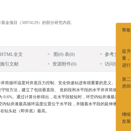
科学基金项目（50974129）的部分研究内容。
HTML全文
图
(0)
表
(0)
参考文献
(0)
施引文献
资源附件
(0)
访问统计
井井筒循环温度对井底压力控制、安全快速钻进有很重要的意义。在常规
守恒方法，建立了包括垂直段、 造斜段和水平段的水平井井筒循环温度
 0.6%。通过计算分析得出，在水平段较短时，环空内钻井液最高循环
空内钻井液最高循环温度位置位于水平段，并随着水平段的延伸逐渐接近井
高，在钻头处（即井底）最高。