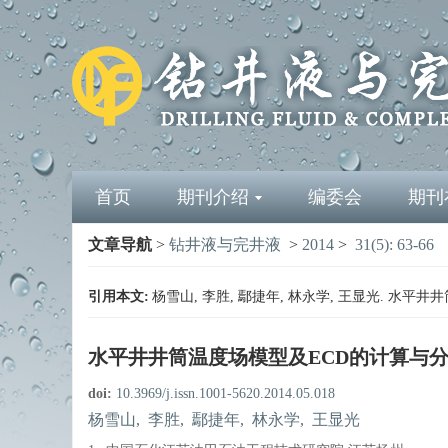
首页
期刊介绍
编委会
期刊
文章导航
>
钻井液与完井液
>
2014
>
31(5): 63-66
引用本文:
杨雪山, 李胜, 鄢捷年, 林永学, 王显光. 水平井井筒温
水平井井筒温度场模型及ECD的计算与
doi:
10.3969/j.issn.1001-5620.2014.05.018
杨雪山
,
李胜
,
鄢捷年
,
林永学
,
王显光