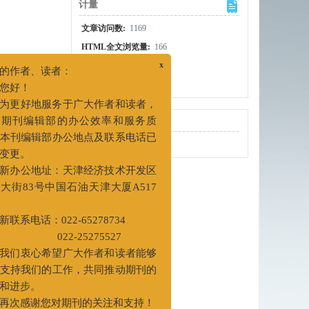
计量
文章访问数:
1169
HTML全文浏览量:
166
PDF下载量:
121
x
被引次数:
0
尊敬的作者、读者：
您好！
为更好地服务于广大作者和读者，
出版历程
提升期刊编辑部的办公效率和服务质
刊出日期:
2014-09-30
量，本刊编辑部办公地点及联系电话已
进行变更。
新办公地址：天津经济技术开发区
钻井井筒温
第二大街83号中国石油天津大厦A517
预测模型，
房间
温度位置位
新联系电话：022-65278734
底 ；水平
022-25275527
我们衷心希望广大作者和读者能够
继续支持我们的工作，共同推动期刊的
发展和进步。