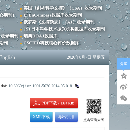
美国《剑桥科学文摘》（CSA）收录期刊
心期刊）
Ei EnCompass数据库收录期刊
俄罗斯《文摘杂志》（AJ）收录期刊
JST日本科学技术振兴机构数据库收录期刊
）收录期刊
瑞典DOAJ数据库
录期刊
CSCIED科技核心评价数据库
English
2026年8月7日 星期五
分享
.
doi:
10.3969/j.issn.1001-5620.2014.05.018
PDF下载
( 1374 KB)
XML下载
导出引用
点击查看大图