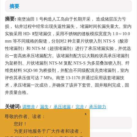
摘要
摘要:
南堡油田 1 号构造人工岛由于长期开采， 造成储层压力亏
损， 钻井过程中经常出现失返性漏失， 堵漏时间长漏失量大。室内
实验采用 HD- Ⅱ型堵漏仪，采用不锈钢的缝板模拟宽度为 1.0～10.0
mm 等不同规格的裂缝，分别对2 种主要片状锲入剂 NTS-S（酸溶
性堵漏剂）和 NTS-M（超强堵漏剂）进行了承压堵漏实验，并优选
出一套高效承压堵漏配方。该堵漏剂配方以大颗粒状高承压堵漏剂
为架桥剂、片状堵漏剂 NTS-M 复配 NTS-S 为多层叠加锲入剂、纤
维类材料 SQD-98 为桥接剂，并配合不同级配填充类堵漏剂，室内
评价其承压值可达 7 MPa。南堡 13-1170 井通过应用该套堵漏技
术，承压堵漏一次成功，并确保了该井下套管、固井顺利完成，固
井质量合格。
关键词:
调整井
/
漏失
/
承压堵漏
/
完井
/
承压能力
x
尊敬的作者、读者：
HTML全文
您好！
为更好地服务于广大作者和读者，