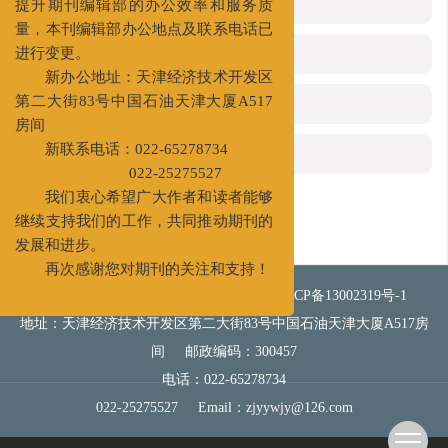
参考文献
(0)
提升期刊编辑部的办公效率和服务质
量，本刊编辑部办公地点及联系电话已
相关文章
进行变更。
新办公地址：天津经济技术开发区
施引文献
第二大街83号中国石油天津大厦A517
房间
资源附件
(0)
新联系电话：022-65278734
022-25275527
我们衷心希望广大作者和读者能够
继续支持我们的工作，共同推动期刊的
发展和进步。
再次感谢您对期刊的关注和支持！
网站版权所有 《钻井液与完井液》
津ICP备13002319号-1
地址：天津经济技术开发区第二大街83号中国石油天津大厦A517房
间
邮政编码：300457
电话：022-65278734
022-25275527
Email：
zjyywjy@126.com