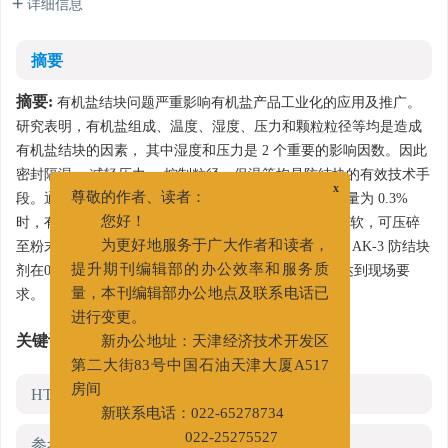
详细信息
摘要
摘要:
有机盐结块问题严重影响有机盐产品工业化的应用及推广。
研究表明，有机盐组成、温度、湿度、压力和颗粒粒径等均是造成
有机盐结块的因素， 其中湿度和压力是 2 个重要的影响因数。因此
密封隔湿、 减轻压力、 控制粒径、保温等均是防结块的有效技术手
x
段。通过工业甲酸钾结块实验研究，AK-3 防结块剂加量为 0.3%
尊敬的作者、读者：
时，有机盐样品破碎压力为 3.2 kg，压实的样品比较松软，可压碎
您好！
至粉末，接近原状。有机盐防结块技术现场试验表明，AK-3 防结块
为更好地服务于广大作者和读者，
剂在0.3%的添加量时具有良好的防结块效果，可完全达到现场要
提升期刊编辑部的办公效率和服务质
求。
量，本刊编辑部办公地点及联系电话已
进行变更。
关键词:
有机盐
/
防结块
/
吸湿率
/
破碎压力
新办公地址：天津经济技术开发区
第二大街83号中国石油天津大厦A517
HTML全文
房间
新联系电话：022-65278734
参考文献
(0)
022-25275527