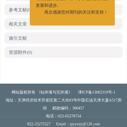
继续支持我们的工作，共同推动期刊的
发展和进步。
参考文献
(0)
再次感谢您对期刊的关注和支持！
相关文章
施引文献
资源附件
(0)
网站版权所有 《钻井液与完井液》
津ICP备13002319号-1
地址：天津经济技术开发区第二大街83号中国石油天津大厦A517房
间
邮政编码：300457
电话：022-65278734
022-25275527
Email：
zjyywjy@126.com