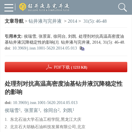
文章导航
>
钻井液与完井液
>
2014
>
31(5): 46-48
引用本文:
侯瑞雪, 张景富, 徐同台, 刘凯. 处理剂对抗高温高密度油
基钻井液沉降稳定性的影响[J]. 钻井液与完井液, 2014, 31(5): 46-48.
doi:
10.3969/j.issn.1001-5620.2014.05.013
PDF下载
( 1233 KB)
处理剂对抗高温高密度油基钻井液沉降稳定性
的影响
doi:
10.3969/j.issn.1001-5620.2014.05.013
1
1
2
1
侯瑞雪
,
张景富
,
徐同台
,
刘凯
1.
东北石油大学石油工程学院,黑龙江大庆
2.
北京石大胡杨石油科技发展有限公司,北京