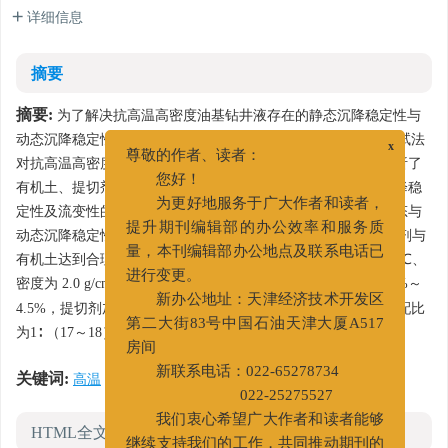
详细信息
摘要
摘要:
为了解决抗高温高密度油基钻井液存在的静态沉降稳定性与
动态沉降稳定性难以控制的技术难题，采用改进的VST 沉降测试法
x
尊敬的作者、读者：
对抗高温高密度油基钻井液的动态沉降稳定性进行了测量，分析了
您好！
有机土、提切剂、润湿剂以及提切剂与有机土配比对钻井液沉降稳
为更好地服务于广大作者和读者，
定性及流变性的影响。结果表明，有机土加量越大，钻井液静态与
提升期刊编辑部的办公效率和服务质
动态沉降稳定性越好，密度差越小，但钻井液黏度越高； 提切剂与
量，本刊编辑部办公地点及联系电话已
有机土达到合理配比时，可以提高钻井液沉降稳定性； 抗 200 ℃、
3
进行变更。
密度为 2.0 g/cm
全油基钻井液优化配方为 ：有机土加量为 3.5%～
新办公地址：天津经济技术开发区
4.5%，提切剂加量为 0.25%～0.3%，提切剂与有机土加量最佳配比
第二大街83号中国石油天津大厦A517
为1∶ （17～18），润湿剂加量为 2.5%。
房间
关键词:
新联系电话：022-65278734
高温
/
高密度
/
油基钻井液
/
沉降稳定性
022-25275527
我们衷心希望广大作者和读者能够
HTML全文