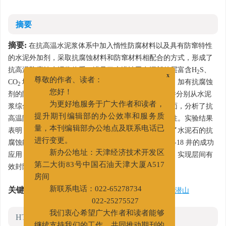
摘要
摘要:
在抗高温水泥浆体系中加入惰性防腐材料以及具有防窜特性
的水泥外加剂，采取抗腐蚀材料和防窜材料相配合的方式，形成了
抗高温防腐蚀水泥浆体系，满足了大港油田在深部储层富含H
S、
2
x
尊敬的作者、读者：
CO
地层的固井需求。通过对水泥基浆、防窜水泥浆、加有抗腐蚀
2
您好！
剂的防窜水泥浆的抗H
S和CO
腐蚀性能进行评价，并分别从水泥
2
2
为更好地服务于广大作者和读者，
浆综合性能、防窜能力、对界面胶结强度的影响等方面，分析了抗
提升期刊编辑部的办公效率和服务质
高温防腐蚀水泥浆体系的抗腐蚀能力以及工程可应用性。实验结果
量，本刊编辑部办公地点及联系电话已
表明：加入抗腐蚀材料的防窜水泥浆体系明显地增加了水泥石的抗
进行变更。
腐蚀能力。抗高温防腐蚀水泥浆体系在千米桥潜山千4-18 井的成功
新办公地址：天津经济技术开发区
应用，也表明该套防腐水泥浆体系能够保证固井质量，实现层间有
第二大街83号中国石油天津大厦A517
效封隔，满足工程要求。
房间
关键词:
抗腐蚀
/
硫化氢
/
二氧化碳
/
固井
/
千米桥潜山
新联系电话：022-65278734
022-25275527
我们衷心希望广大作者和读者能够
HTML全文