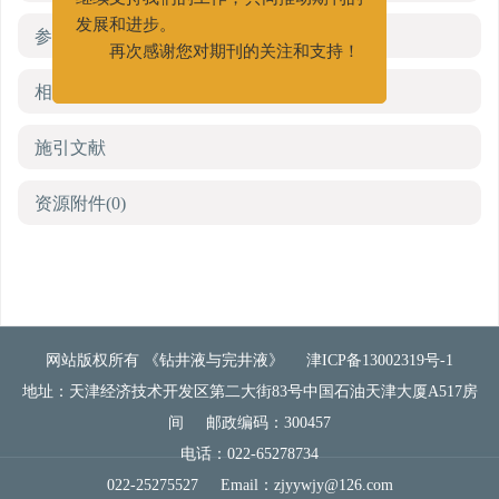
继续支持我们的工作，共同推动期刊的
发展和进步。
参考文献
(0)
再次感谢您对期刊的关注和支持！
相关文章
施引文献
资源附件
(0)
网站版权所有 《钻井液与完井液》
津ICP备13002319号-1
地址：天津经济技术开发区第二大街83号中国石油天津大厦A517房
间
邮政编码：300457
电话：022-65278734
022-25275527
Email：
zjyywjy@126.com