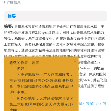
详细信息
摘要
摘要:
贵州赤水官渡构造海相地层飞仙关组存在超高压盐水层，平
均实钻钻井液密度在2.80 g/cm3 以上，同时飞仙关组地层承压能力
较低，易破碎，易导致漏失发生。但在超高密度条件下进行堵漏施
工难度极大，需要解决堵漏浆的可泵性和封堵性等综合难题。根据
地层特点，通过优选对钻井液流变性能影响小的刚性和纤维堵漏材
料进行粒度级配，选用合理的配制堵漏浆的基浆密度和搅拌时间，
x
研究了一套超高密度钻井液堵漏配方，堵漏钻井液密度高达2.72
尊敬的作者、读者：
g/cm3，总体固相含量在55% 以上，可封堵宽度为2～6 mm 的地层
您好！
裂缝，承压能力均超过6 MPa。经过现场试验，在官深1 井成功配制
为更好地服务于广大作者和读者，
出密度达2.72 g/cm3 的堵漏浆，其总体固相含量达到56%，并在飞仙
提升期刊编辑部的办公效率和服务质
关组二段取得一次性堵漏成功，为以后超高压堵漏施工提供了经验
量，本刊编辑部办公地点及联系电话已
借鉴。
进行变更。
新办公地址：天津经济技术开发区
关键词:
超高压
/
超高密度钻井液
/
盐水层
/
堵漏
/
官深1 井
/
官
第二大街83号中国石油天津大厦A517
渡构造