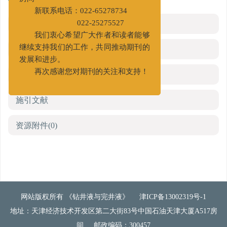
房间
新联系电话：022-65278734
HTML全文
022-25275527
我们衷心希望广大作者和读者能够
参考文献
(0)
继续支持我们的工作，共同推动期刊的
发展和进步。
相关文章
再次感谢您对期刊的关注和支持！
施引文献
资源附件
(0)
网站版权所有 《钻井液与完井液》
津ICP备13002319号-1
地址：天津经济技术开发区第二大街83号中国石油天津大厦A517房
间
邮政编码：300457