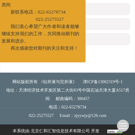
第二大街83号中国石油天津大厦A517
房间
相关文章
新联系电话：022-65278734
022-25275527
施引文献
我们衷心希望广大作者和读者能够
继续支持我们的工作，共同推动期刊的
资源附件
(0)
发展和进步。
再次感谢您对期刊的关注和支持！
网站版权所有 《钻井液与完井液》
津ICP备13002319号-1
地址：天津经济技术开发区第二大街83号中国石油天津大厦A517房
间
邮政编码：300457
电话：022-65278734
022-25275527
Email：
zjyywjy@126.com
本系统由
北京仁和汇智信息技术有限公司
开发