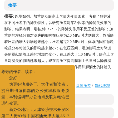
摘要
摘要:
以增黏剂、加重剂及膨润土含量为变量因素，考察了钻井液
在不同压差下的滤失特性，以研究压差对某种因素的降滤失效果的
影响。结果表明，增黏剂CX-215 的降滤失作用不受压差的影响；加
重剂的粒径分布对滤失的影响在压差为2.0 MPa 时达到最大，然后随
着压差的增大影响越来越小，压差超过2.0 MPa 时，体系的固相颗粒
粒径分布对滤失的影响越来越小；在低压区间，增加膨润土对降滤
失的贡献随着压差的增加而变小，在压差大于1.0 MPa 时，膨润土含
量对滤失的影响越来越大，即在高压下提高膨润土含量可以降低滤
失量。此外，对优化刚性固相颗粒的降滤失作用和膨润土的降滤失
x
作用进行了机理分析。
尊敬的作者、读者：
您好！
关键词:
增黏降滤失
/
粒径分布
/
静滤失
/
渗透压差
/
颗粒堆积
为更好地服务于广大作者和读者，
提升期刊编辑部的办公效率和服务质
量，本刊编辑部办公地点及联系电话已
HTML全文
进行变更。
新办公地址：天津经济技术开发区
参考文献
(0)