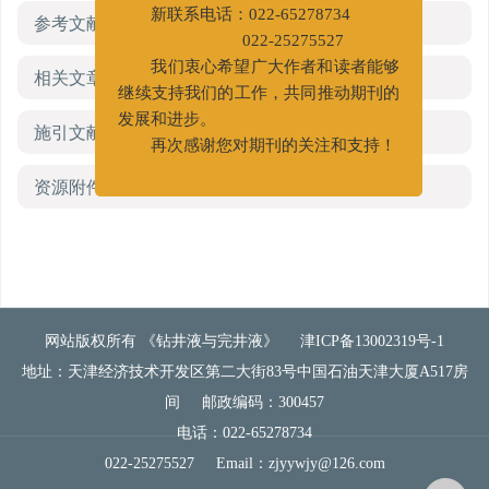
新联系电话：022-65278734
参考文献
(0)
022-25275527
我们衷心希望广大作者和读者能够
相关文章
继续支持我们的工作，共同推动期刊的
发展和进步。
施引文献
再次感谢您对期刊的关注和支持！
资源附件
(0)
网站版权所有 《钻井液与完井液》
津ICP备13002319号-1
地址：天津经济技术开发区第二大街83号中国石油天津大厦A517房
间
邮政编码：300457
电话：022-65278734
022-25275527
Email：
zjyywjy@126.com