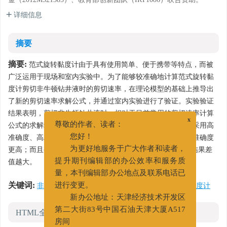
详细信息
摘要
摘要:
范式旋转黏度计由于具有使用简单、便于携带等特点，而被
广泛运用于现场和室内实验中。为了能够较准确地计算范式旋转黏
度计剪切非牛顿钻井液时的剪切速率，在理论模型的基础上推导出
了新的剪切速率求解公式，并通过室内实验进行了验证。实验验证
结果表明，剪切非牛顿钻井液时，相对于目前常用的剪切速率计算
x
公式的求解结果，采用新推导的计算公式求得的剪切速率与采用高
尊敬的作者、读者：
准确度、高精度的安东帕流变仪测得的实验结果更加接近，准确度
您好！
更高；而且被测液体的非牛顿性越强，2 种计算方式得到的结果差
为更好地服务于广大作者和读者，
值越大。
提升期刊编辑部的办公效率和服务质
量，本刊编辑部办公地点及联系电话已
关键词:
非牛顿钻井液
/
剪切速率
/
计算公式
/
范式旋转黏度计
进行变更。
新办公地址：天津经济技术开发区
HTML全文
第二大街83号中国石油天津大厦A517
房间