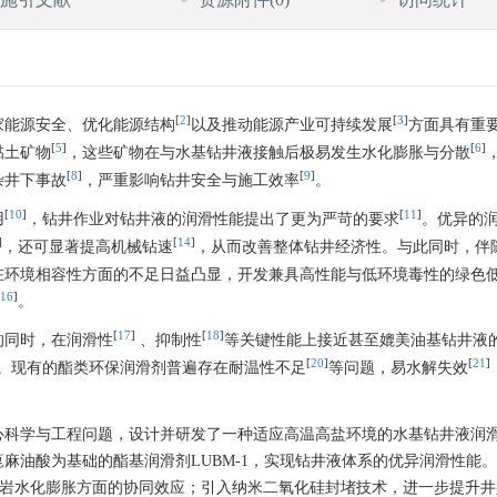
[
2
]
[
3
]
家能源安全、优化能源结构
以及推动能源产业可持续发展
方面具有重
[
5
]
[
6
]
黏土矿物
，这些矿物在与水基钻井液接触后极易发生水化膨胀与分散
[
8
]
[
9
]
杂井下事故
，严重影响钻井安全与施工效率
。
[
10
]
[
11
]
用
，钻井作业对钻井液的润滑性能提出了更为严苛的要求
。优异的
]
[
14
]
，还可显著提高机械钻速
，从而改善整体钻井经济性。与此同时，伴
在环境相容性方面的不足日益凸显，开发兼具高性能与低环境毒性的绿色
16
]
。
[
17
]
[
18
]
的同时，在润滑性
、抑制性
等关键性能上接近甚至媲美油基钻井液
[
20
]
[
21
]
。现有的酯类环保润滑剂普遍存在耐温性不足
等问题，易水解失效
心科学与工程问题，设计并研发了一种适应高温高盐环境的水基钻井液润
麻油酸为基础的酯基润滑剂LUBM-1，实现钻井液体系的优异润滑性能
页岩水化膨胀方面的协同效应；引入纳米二氧化硅封堵技术，进一步提升井