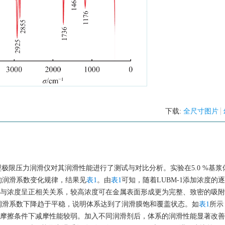
下载:
全尺寸图片
B型极限压力润滑仪对其润滑性能进行了测试与对比分析。实验在5.0 %基
的润滑系数变化规律，结果见
表1
。由
表1
可知，随着LUBM-1添加浓度的
效果与浓度呈正相关关系，较高浓度可在金属表面形成更为完整、致密的吸
润滑系数下降趋于平稳，说明体系达到了润滑膜饱和覆盖状态。如
表1
所示
金属表面摩擦条件下减摩性能较弱。加入不同润滑剂后，体系的润滑性能显著改