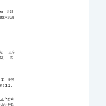
评价，并对
的技术思路
纯）、正辛
6型），高
方案。按照
∶1.2，
入正辛醇和
子水进行洗