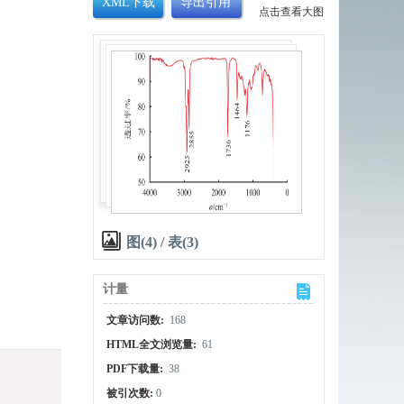
XML下载
导出引用
点击查看大图
图(4)
/
表(3)
计量
文章访问数:
168
HTML全文浏览量:
61
PDF下载量:
38
被引次数:
0