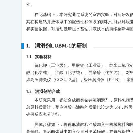
性。
在此基础上，本研究通过系统的室内实验，对所研发的
其在构建钻井液体系中的配伍性和体系的抑制性能及环境
和实验依据，对推动低摩阻水基钻井液技术的持续创新与
1. 润滑剂LUBM-1的研制
1.1 实验材料
氯化钾（工业级）、甲酸钠（工业级）、纳米二氧化硅（
醇（化学纯）、油酸（化学纯）、异辛醇（化学纯）、对甲
温高压滤失仪（GGS42-2型），极压润滑仪（EP-B）
1.2 润滑剂的合成
本研究采用一锅法合成酯类钻井液润滑剂，原料包括
总原料质量计，蓖麻油酸与油酸的质量比设定为 6∶4，醇类组
确保反应充分进行。
具体步骤如下：将蓖麻油酸和油酸加入带机械搅拌和
异辛醇。随后向体系中加入少量对甲苯磺酸，在氮气保护