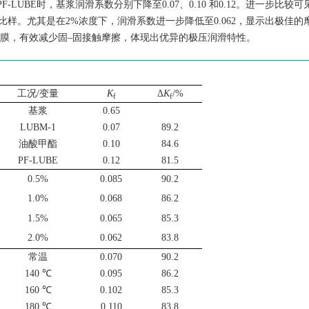
LUBE时，基浆润滑系数分别下降至0.07、0.10 和0.12。进一步比较可见
样。尤其是在2%浓度下，润滑系数进一步降低至0.062，显示出极佳的
附膜，有效减少固–固接触摩擦，体现出优异的极压润滑特性。
工况/变量
K
Δ
K
/%
f
f
基浆
0.65
LUBM-1
0.07
89.2
油酸甲酯
0.10
84.6
PF-LUBE
0.12
81.5
0.5%
0.085
90.2
1.0%
0.068
86.2
1.5%
0.065
85.3
2.0%
0.062
83.8
常温
0.070
90.2
140 ℃
0.095
86.2
160 ℃
0.102
85.3
180 ℃
0.110
83.8