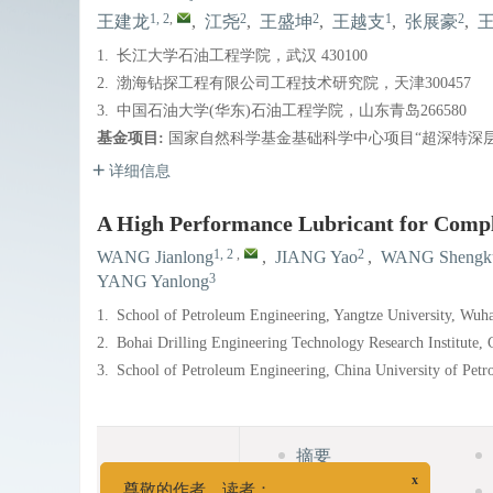
1, 2
,
2
2
1
2
王建龙
,
江尧
,
王盛坤
,
王越支
,
张展豪
,
1.
长江大学石油工程学院，武汉 430100
2.
渤海钻探工程有限公司工程技术研究院，天津300457
3.
中国石油大学(华东)石油工程学院，山东青岛266580
基金项目:
国家自然科学基金基础科学中心项目“超深特深层油气
详细信息
A High Performance Lubricant for Comple
1, 2
,
2
WANG Jianlong
,
JIANG Yao
,
WANG Shengk
3
YANG Yanlong
1.
School of Petroleum Engineering, Yangtze University, Wuh
2.
Bohai Drilling Engineering Technology Research Institute,
3.
School of Petroleum Engineering, China University of Pet
摘要
HTML全文
相关文章