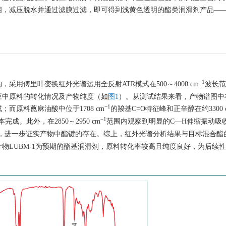
相，减压脱水并通过滤膜过滤，即可得到浅黄色透明的酯类润滑剂产品—
−1
用傅里叶变换红外光谱运用全反射ATR模式在500～4000 cm
波长范
应中原料的转化情况及产物纯度（如
图1
）。从测试结果来看，产物谱图中在
−1
而原料蓖麻油酸中位于1708 cm
的羧基C=O特征峰和正辛醇在约3300 
−1
。此外，在2850～2950 cm
范围内观察到明显的C—H伸缩振动吸
峰，进一步证实产物中酯键的存在。综上，红外光谱分析结果与目标混合酯
物LUBM-1为预期的酯基润滑剂，原料转化率较高且纯度良好，为后续