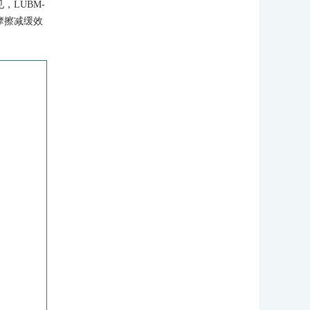
，LUBM-
摩擦减缓效