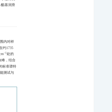
—酯基润滑
围内对样
约1735
−1
cm
处的
收峰，结合
的标准谱特
性能测试与