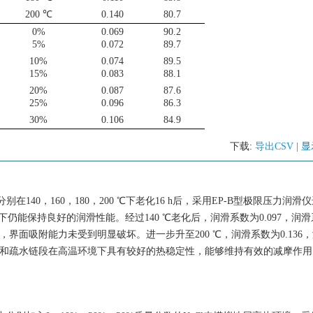
200 ℃
0.140
80.7
0%
0.069
90.2
5%
0.072
89.7
10%
0.074
89.5
15%
0.083
88.1
20%
0.087
87.6
25%
0.096
86.3
30%
0.106
84.9
下载:
导出CSV
| 
在140，160，180，200 ℃下老化16 h后，采用EP-B型极限压力润
仍能保持良好的润滑性能。经过140 ℃老化后，润滑系数为0.097，润
，界面吸附能力未受到明显破坏。进一步升至200 ℃，润滑系数为0.136
结构和疏水链段在高温环境下具有较好的热稳定性，能够维持有效的减摩作