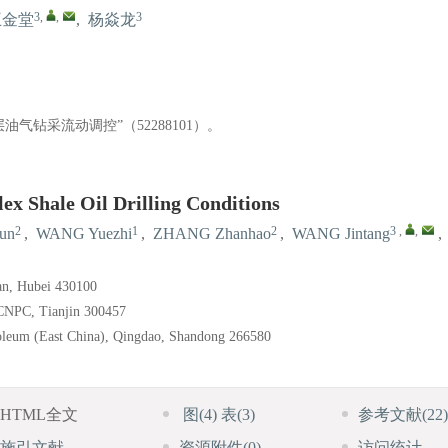
3
,
,
3
王金堂
,
杨焱龙
钻采流动调控”（52288101）。
x Shale Oil Drilling Conditions
2
1
2
3
,
,
un
,
WANG Yuezhi
,
ZHANG Zhanhao
,
WANG Jintang
,
an, Hubei 430100
 CNPC, Tianjin 300457
roleum (East China), Qingdao, Shandong 266580
HTML全文
图
(4)
表
(3)
参考文献
(22)
施引文献
资源附件
(0)
访问统计