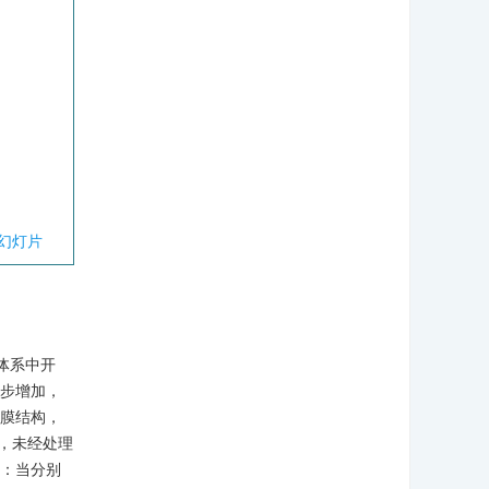
幻灯片
浆体系中开
逐步增加，
附膜结构，
，未经处理
善：当分别