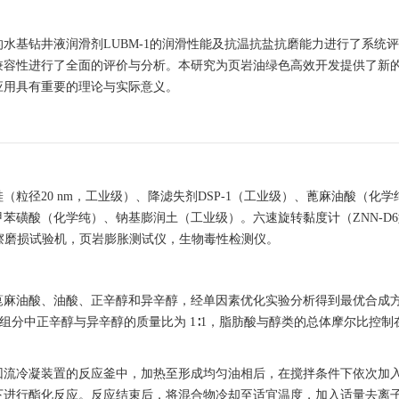
水基钻井液润滑剂LUBM-1的润滑性能及抗温抗盐抗磨能力进行了系统
兼容性进行了全面的评价与分析。本研究为页岩油绿色高效开发提供了新
应用具有重要的理论与实际意义。
粒径20 nm，工业级）、降滤失剂DSP-1（工业级）、蓖麻油酸（化学
苯磺酸（化学纯）、钠基膨润土（工业级）。六速旋转黏度计（ZNN-D
，摩擦磨损试验机，页岩膨胀测试仪，生物毒性检测仪。
蓖麻油酸、油酸、正辛醇和异辛醇，经单因素优化实验分析得到最优合成
分中正辛醇与异辛醇的质量比为 1∶1，脂肪酸与醇类的总体摩尔比控制在 1
回流冷凝装置的反应釜中，加热至形成均匀油相后，在搅拌条件下依次加
下进行酯化反应。反应结束后，将混合物冷却至适宜温度，加入适量去离