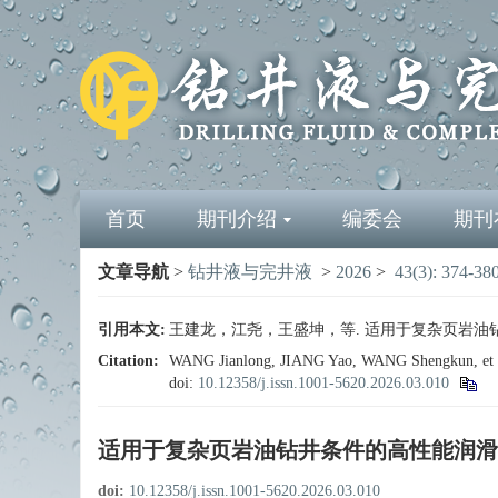
首页
期刊介绍
编委会
期刊
文章导航
>
钻井液与完井液
>
2026
>
43(3): 374-38
引用本文:
王建龙，江尧，王盛坤，等. 适用于复杂页岩油钻井条
Citation:
WANG Jianlong, JIANG Yao, WANG Shengkun, et al.A
doi:
10.12358/j.issn.1001-5620.2026.03.010
适用于复杂页岩油钻井条件的高性能润滑
doi:
10.12358/j.issn.1001-5620.2026.03.010