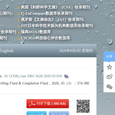
美国《剑桥科学文摘》（CSA）收录期刊
心期刊）
Ei EnCompass数据库收录期刊
俄罗斯《文摘杂志》（AJ）收录期刊
JST日本科学技术振兴机构数据库收录期刊
）收录期刊
瑞典DOAJ数据库
录期刊
CSCIED科技核心评价数据库
English
2026年8月6日 星期四
分享
i:
10.12358/j.issn.1001-5620.2026.03.010
rilling Fluid & Completion Fluid
，2026, 43（3）：374-380
PDF下载
( 3002 KB)