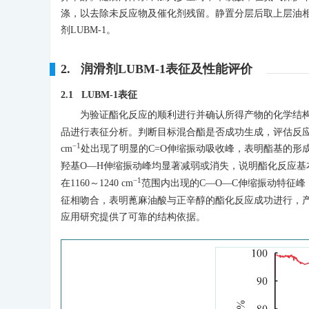
涤，以去除未反应物及催化剂残留。静置分层后取上层油
剂LUBM-1。
2. 润滑剂LUBM-1表征及性能评价
2.1 LUBM-1表征
为验证酯化反应的顺利进行并确认所得产物的化学结构，采
品进行表征分析。判断目标混合酯是否成功生成，评估反
−1
cm
处出现了明显的C=O伸缩振动吸收峰，表明酯基的形成；
羟基O—H伸缩振动峰均显著减弱或消失，说明酯化反应基本完成
−1
在1160～1240 cm
范围内出现的C—O—C伸缩振动特征
征相吻合，表明蓖麻油酸与正辛醇的酯化反应成功进行，产
应用研究提供了可靠的结构依据。