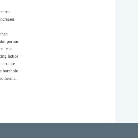
ectron
increases
 then
ibit porous
ent can
ing lattice
he solute
he borehole
geothermal