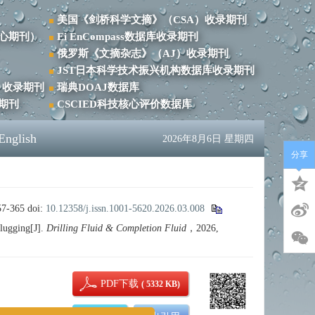
美国《剑桥科学文摘》（CSA）收录期刊
心期刊）
Ei EnCompass数据库收录期刊
俄罗斯《文摘杂志》（AJ）收录期刊
JST日本科学技术振兴机构数据库收录期刊
）收录期刊
瑞典DOAJ数据库
录期刊
CSCIED科技核心评价数据库
English
2026年8月6日 星期四
分享
-365
doi:
10.12358/j.issn.1001-5620.2026.03.008
lugging[J].
Drilling Fluid & Completion Fluid
，2026,
PDF下载
( 5332 KB)