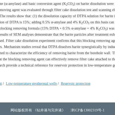
yme (α-amylase) and basic conversion agent (K
CO
) on barite dissolution were
2
3
moving agent was evaluated through filter cake dissolution test and scanning el
 results show that: (1) the dissolution capacity of DTPA solution for barite 
ation of DTPA is 15%; adding 0.5% α-amylase and 4% K
CO
on this basis can
2
3
mum blocking removing formula (15% DTPA + 0.5% α-amylase + 4% K
CO
) was
2
3
results of SEM analyses demonstrate that the barite particles after treatment exh
sed. Filter cake dissolution experiment confirms that this blocking removing ag
akes. Mechanism studies reveal that DTPA dissolves barite synergistically by induc
ented to characterize the efficiency of removing barite from the borehole wall. T
that the blocking removing agent can effectively remove filter cake attached to t
arch provide a technical reference for reservoir protection in low-temperature 
nt
/
Low-temperature geothermal wells
/
Reservoir protection
网站版权所有 《钻井液与完井液》
津ICP备13002319号-1