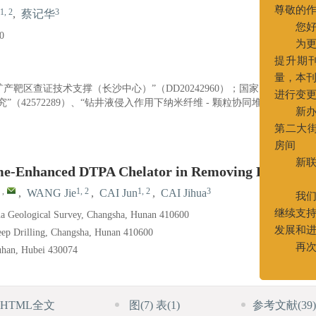
1, 2
3
,
蔡记华
尊敬的作者
0
您好！
为更好
提升期刊编
靶区查证技术支撑（长沙中心）”（DD20242960）；国家自然科学基
量，本刊编
（42572289）、“钻井液侵入作用下纳米纤维 - 颗粒协同堆积演化与
进行变更。
新办公
第二大街83
e-Enhanced DTPA Chelator in Removing Barite Pl
房间
新联系电话
,
1, 2
1, 2
3
,
WANG Jie
,
CAI Jun
,
CAI Jihua
022
na Geological Survey, Changsha, Hunan 410600
我们衷
eep Drilling, Changsha, Hunan 410600
继续支持我
Wuhan, Hubei 430074
发展和进步
再次感
HTML全文
图
(7)
表
(1)
参考文献
(39)