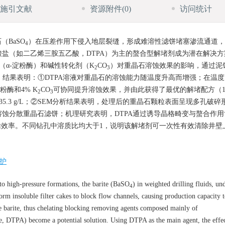
施引文献
资源附件
(0)
访问统计
BaSO
）在压差作用下侵入地层裂缝，形成难溶性滤饼堵塞渗流通道，
4
盐（如二乙烯三胺五乙酸，DTPA）为主的螯合型解堵剂成为潜在解决方
（α-淀粉酶）和碱性转化剂（K
CO
）对重晶石溶蚀效果的影响，通过泥
2
3
结果表明：①DTPA溶液对重晶石的溶蚀能力随温度升高而增强；在温度为
粉酶和4% K
CO
可协同提升溶蚀效果，并由此获得了最优的解堵配方（1
2
3
5.3 g/L；②SEM分析结果表明，处理后的重晶石颗粒表面呈现多孔破碎
蚀分散重晶石滤饼；机理研究表明，DTPA通过诱导晶格畸变与螯合作用
除效率。不同钻孔中溶质比均大于1，说明该解堵剂可一次性有效清除井壁
。
护
o high-pressure formations, the barite (BaSO
) in weighted drilling fluids, un
4
form insoluble filter cakes to block flow channels, causing production capacity 
ve barite, thus chelating blocking removing agents composed mainly of
e, DTPA) become a potential solution. Using DTPA as the main agent, the effec