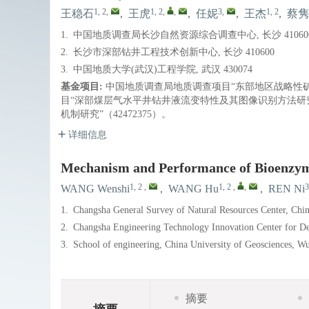
1, 2
,
1, 2
,
,
3
,
1, 2
王稳石
,
王虎
,
任妮
,
王杰
,
蔡隽
1.
中国地质调查局长沙自然资源综合调查中心, 长沙 41060
2.
长沙市深部钻井工程技术创新中心, 长沙 410600
3.
中国地质大学(武汉)工程学院, 武汉 430074
基金项目:
中国地质调查局地质调查项目“东部地区战略性矿产
目“深部煤层气水平井钻井液流变特性及其图像识别方法研究”
机制研究”（42472375）。
详细信息
Mechanism and Performance of Bioenzym
1, 2
,
1, 2
,
,
3
WANG Wenshi
,
WANG Hu
,
REN Ni
1.
Changsha General Survey of Natural Resources Center, Chi
2.
Changsha Engineering Technology Innovation Center for D
3.
School of engineering, China University of Geosciences, 
摘要