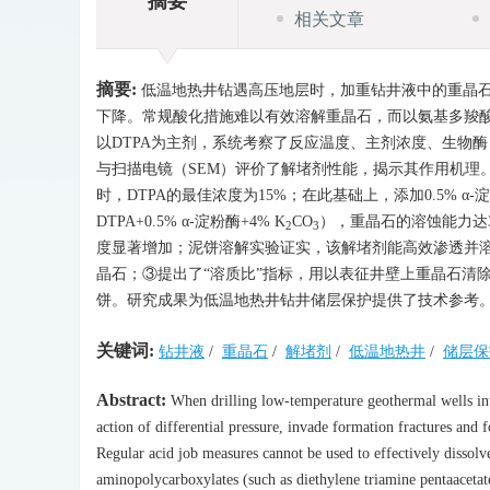
摘要
相关文章
摘要:
低温地热井钻遇高压地层时，加重钻井液中的重晶石（
下降。常规酸化措施难以有效溶解重晶石，而以氨基多羧酸
以DTPA为主剂，系统考察了反应温度、主剂浓度、生物酶
与扫描电镜（SEM）评价了解堵剂性能，揭示其作用机理。
时，DTPA的最佳浓度为15%；在此基础上，添加0.5% α-淀
DTPA+0.5% α-淀粉酶+4% K
CO
），重晶石的溶蚀能力达3
2
3
度显著增加；泥饼溶解实验证实，该解堵剂能高效渗透并溶
晶石；③提出了“溶质比”指标，用以表征井壁上重晶石清
饼。研究成果为低温地热井钻井储层保护提供了技术参考
关键词:
钻井液
/
重晶石
/
解堵剂
/
低温地热井
/
储层保
Abstract:
When drilling low-temperature geothermal wells int
action of differential pressure, invade formation fractures and 
Regular acid job measures cannot be used to effectively dissol
aminopolycarboxylates (such as diethylene triamine pentaacetat