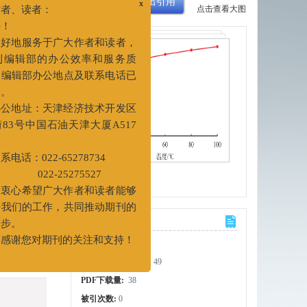
XML下载
导出引用
点击查看大图
x
、读者：
地服务于广大作者和读者，
辑部的办公效率和服务质
金面上项
辑部办公地点及联系电话已
页岩封堵抑制
地址：天津经济技术开发区
号中国石油天津大厦A517
ugging
：022-65278734
图(7)
/
表(1)
-25275527
心希望广大作者和读者能够
计量
们的工作，共同推动期刊的
文章访问数:
150
。
HTML全文浏览量:
49
谢您对期刊的关注和支持！
PDF下载量:
38
被引次数:
0