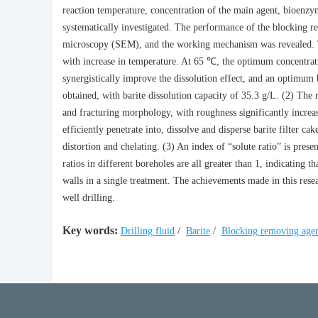
reaction temperature, concentration of the main agent, bioenz
systematically investigated. The performance of the blocking re
microscopy (SEM), and the working mechanism was revealed. The
with increase in temperature. At 65 ℃, the optimum concentr
synergistically improve the dissolution effect, and an opti
obtained, with barite dissolution capacity of 35.3 g/L. (2) The 
and fracturing morphology, with roughness significantly increa
efficiently penetrate into, dissolve and disperse barite filter c
distortion and chelating. (3) An index of “solute ratio” is pres
ratios in different boreholes are all greater than 1, indicating 
walls in a single treatment. The achievements made in this rese
well drilling.
Key words:
Drilling fluid
/
Barite
/
Blocking removing age