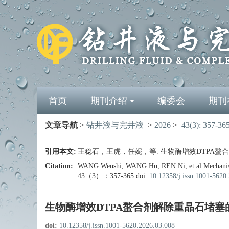
首页
期刊介绍
编委会
期刊
文章导航
>
钻井液与完井液
>
2026
>
43(3): 357-36
引用本文:
王稳石，王虎，任妮，等. 生物酶增效DTPA螯合剂解
Citation:
WANG Wenshi, WANG Hu, REN Ni, et al.Mechanism a
43（3）：357-365
doi:
10.12358/j.issn.1001-5620
生物酶增效DTPA螯合剂解除重晶石堵塞
doi:
10.12358/j.issn.1001-5620.2026.03.008