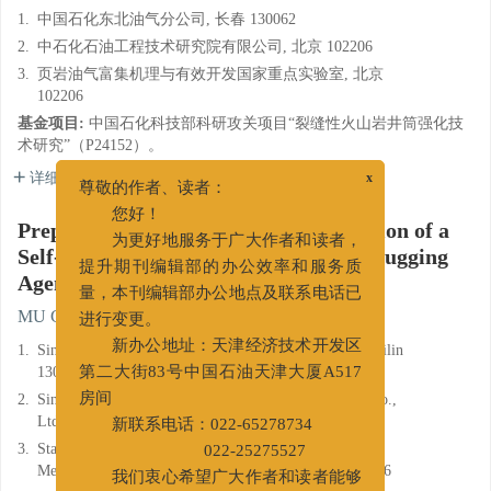
1.
中国石化东北油气分公司, 长春 130062
2.
中石化石油工程技术研究院有限公司, 北京 102206
3.
页岩油气富集机理与有效开发国家重点实验室, 北京
102206
基金项目:
中国石化科技部科研攻关项目“裂缝性火山岩井筒强化技
术研究”（P24152）。
详细信息
x
尊敬的作者、读者：
您好！
Preparation and Performance Evaluation of a
为更好地服务于广大作者和读者，
Self-Degrading Bridging Temporary Plugging
提升期刊编辑部的办公效率和服务质
Agent for Drilling Fluids
量，本刊编辑部办公地点及联系电话已
1
,
2, 3
,
,
MU Guochen
,
CHU Qi
进行变更。
1.
Sinopec Northeast Oil and Gas Company, Changchun, Jilin
新办公地址：天津经济技术开发区
130062
第二大街83号中国石油天津大厦A517
2.
Sinopec Research Institute of Petroleum Engineering Co.,
房间
Ltd., Beijing 102206
新联系电话：022-65278734
3.
State Key Laboratory of Shale Oil and Gas Enrichment
022-25275527
Mechanisms and Effective Development, Beijing 102206
我们衷心希望广大作者和读者能够