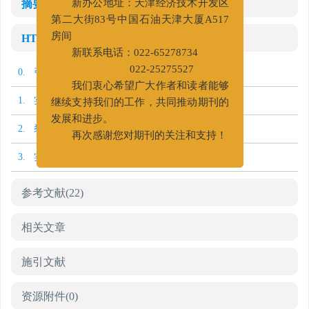
摘要
新办公地址：天津经济技术开发区
第二大街83号中国石油天津大厦A517
HTML全文
房间
新联系电话：022-65278734
0. 引言
022-25275527
我们衷心希望广大作者和读者能够
1. 实验材料和方法
继续支持我们的工作，共同推动期刊的
发展和进步。
2. 裂缝延伸压力实验
再次感谢您对期刊的关注和支持！
3. 实验结果与讨论
参考文献
(22)
相关文章
施引文献
资源附件
(0)