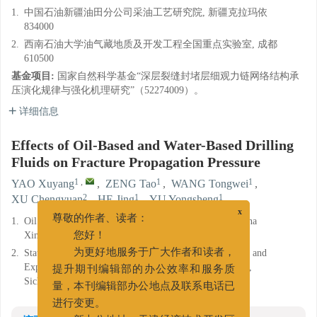
1.
中国石油新疆油田分公司采油工艺研究院, 新疆克拉玛依
834000
2.
西南石油大学油气藏地质及开发工程全国重点实验室, 成都
610500
基金项目:
国家自然科学基金“深层裂缝封堵层细观力链网络结构承
压演化规律与强化机理研究”（52274009）。
详细信息
Effects of Oil-Based and Water-Based Drilling
Fluids on Fracture Propagation Pressure
1
,
1
1
YAO Xuyang
,
ZENG Tao
,
WANG Tongwei
,
2
1
1
XU Chengyuan
,
HE Jing
,
YU Yongsheng
x
1.
Oil Production Technology Research Institute, PetroChina
尊敬的作者、读者：
Xinjiang Oilfield Company, Karamay, Xinjiang 834000
您好！
2.
State Key Laboratory of Oil and Gas Reservoir Geology and
为更好地服务于广大作者和读者，
Exploitation, Southwest Petroleum University, Chengdu,
提升期刊编辑部的办公效率和服务质
Sichuan 610500
量，本刊编辑部办公地点及联系电话已
进行变更。