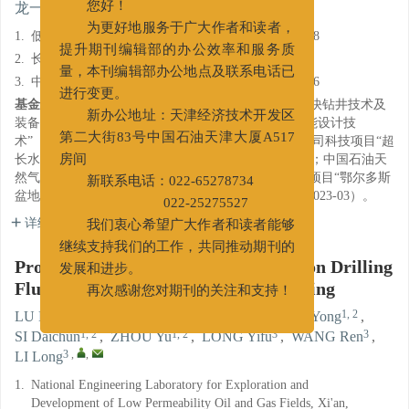
3
3
3
,
,
龙一夫
,
王韧
,
李龙
您好！
为更好地服务于广大作者和读者，
1.
低渗透油气田勘探开发国家工程实验室, 西安710018
提升期刊编辑部的办公效率和服务质
2.
长庆油田分公司油气工艺研究院, 西安710018
量，本刊编辑部办公地点及联系电话已
3.
中国石油集团工程技术研究院有限公司, 北京102206
进行变更。
基金项目:
国家科技重大专项“煤岩储层失稳机理与优快钻井技术及
新办公地址：天津经济技术开发区
装备”（2025ZD1404205）、“井筒工作液关键材料智能设计技
术”（2025ZD1401307）；中国石油天然气集团有限公司科技项目“超
第二大街83号中国石油天津大厦A517
长水平井钻完井技术升级与现场试验”（2026ZS008）；中国石油天
房间
然气股份有限公司长庆油田分公司关键核心技术攻关项目“鄂尔多斯
新联系电话：022-65278734
盆地西缘与深地煤岩气钻井液关键技术研究”（KJZX2023-03）。
022-25275527
详细信息
我们衷心希望广大作者和读者能够
继续支持我们的工作，共同推动期刊的
Progress and Prospect of Researches on Drilling
发展和进步。
Fluid Technology for Deep CBM Drilling
再次感谢您对期刊的关注和支持！
1, 2
,
3
1, 2
LU Hongjun
,
SUN Jinsheng
,
OUYANG Yong
,
1, 2
1, 2
3
3
SI Daichun
,
ZHOU Yu
,
LONG Yifu
,
WANG Ren
,
3
,
,
LI Long
1.
National Engineering Laboratory for Exploration and
Development of Low Permeability Oil and Gas Fields, Xi'an,