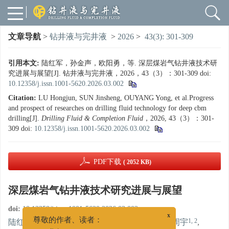
文章导航
>
钻井液与完井液
>
2026
>
43(3): 301-309
引用本文:
陆红军，孙金声，欧阳勇，等. 深层煤岩气钻井液技术研
究进展与展望[J]. 钻井液与完井液，2026，43（3）：301-309
doi:
10.12358/j.issn.1001-5620.2026.03.002
Citation:
LU Hongjun, SUN Jinsheng, OUYANG Yong, et al.Progress
and prospect of researches on drilling fluid technology for deep cbm
drilling[J].
Drilling Fluid & Completion Fluid
，2026, 43（3）：301-
309
doi:
10.12358/j.issn.1001-5620.2026.03.002
PDF下载
( 2052 KB)
深层煤岩气钻井液技术研究进展与展望
doi:
10.12358/j.issn.1001-5620.2026.03.002
x
1, 2
,
3
1, 2
1, 2
1, 2
陆红军
,
孙金声
,
欧阳勇
,
思代春
,
周宇
,
尊敬的作者、读者：