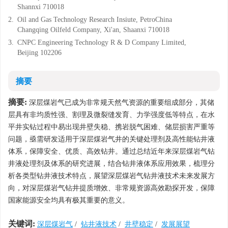
Shannxi 710018
2.
Oil and Gas Technology Research Insiute, PetroChina
Changqing Oilfeld Company, Xi'an, Shaanxi 710018
3.
CNPC Engineering Technology R & D Company Limited,
Beijing 102206
摘要
摘要:
深层煤岩气已成为非常规天然气资源的重要组成部分，其储
层具有非均质性强、割理及微裂缝发育、力学强度低等特点，在水
平井实钻过程中易出现井壁失稳、携岩脱气困难、储层损害严重等
问题，亟需研发适用于深层煤岩气井的关键处理剂及高性能钻井液
体系，保障安全、优质、高效钻井。通过总结近年来深层煤岩气钻
井液处理剂及体系的研究进展，结合钻井液体系应用效果，梳理分
析各类型钻井液技术特点，展望深层煤岩气钻井液技术未来发展方
向，对深层煤岩气钻井提质增效、非常规资源高效勘探开发，保障
国家能源安全均具有极其重要的意义。
关键词:
深层煤岩气
/
钻井液技术
/
井壁稳定
/
发展展望