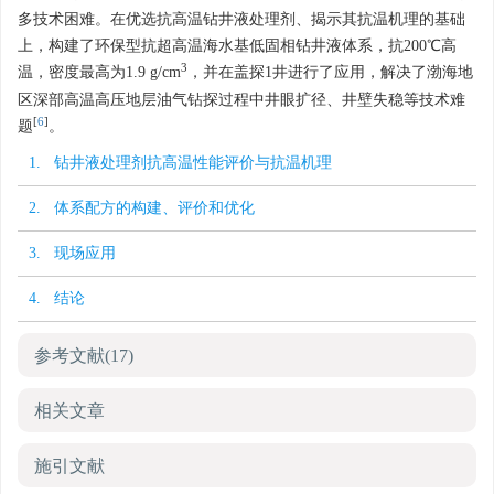
多技术困难。在优选抗高温钻井液处理剂、揭示其抗温机理的基础
上，构建了环保型抗超高温海水基低固相钻井液体系，抗200℃高
3
温，密度最高为1.9 g/cm
，并在盖探1井进行了应用，解决了渤海地
区深部高温高压地层油气钻探过程中井眼扩径、井壁失稳等技术难
[
6
]
题
。
1. 钻井液处理剂抗高温性能评价与抗温机理
2. 体系配方的构建、评价和优化
3. 现场应用
4. 结论
参考文献
(17)
相关文章
施引文献