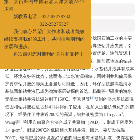
第二大街83号中国石油天津大厦A517
摘要
房间
新联系电话：022-65278734
HTML全文
022-25275527
我们衷心希望广大作者和读者能够
近年来，深层和超深层油气资源开发成为我国石油工业的主要
继续支持我们的工作，共同推动期刊的
目标之一。深层、超深层的高温、高压可能会导致钻井液失效，引
发展和进步。
[
1
]
发塌、漏、喷、卡等钻井事故
。渤海地区位置优越、油气资源丰
再次感谢您对期刊的关注和支持！
[
2
]
富
，是我国海上油气勘探和开发的重点领域。目前该地区的钻井
深度已接近6000 m，井底温度预计超过200℃；水基钻井液具有成本
低、环境友好等优势，然而海上淡水资源稀缺，同时测井和储层保
护要求钻井液的膨润土含量尽可能低，因此，环保型抗超高温海水
[
3
]
基低固相钻井液已成为渤海深层钻探的首选。杨鹏等
研发的海水
[
4
]
无黏土相钻井液抗温达到了150℃。李秀灵等
研制的淡水基抗高温
低固相钻井液在桩古斜411井得到了应用，在加入适量抗氧化剂的情
3
况下，经受住了井底近200℃的高温，钻井液密度为1.15 g/cm
。
[
5
]
Wang等
利用自由聚合方法合成了共聚物（PAD），形成了密度为
3
1.4 g/cm
、耐温200℃的低固相水基钻井液。因此，要研发抗温
200℃、较高密度的环境友好型低膨润土相海水基钻井液，仍存在较