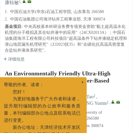
1
,
,
康钰敏
1.
中国石油大学(华东)石油工程学院, 山东青岛 266580
2.
中国石油集团公司海洋钻井工程事业部, 天津 300074
基金项目:
中央高校基本科研业务费专项资金资助“黏土超高温水化
机理的分子模拟及其在钻井液中的应用”（24CX02013A）；中国石
油集团海洋工程有限公司科技项目“超高温条件下钻井液稳定机理和
潜山地层漏失机理研究”（ZJ2023技35）和“去磺化抗高温高密度复
合盐钻井液体系研究”。
详细信息
An Environmentally Friendly Ultra-High
Temperature Low Solids Seawater-Based
x
Drilling Fluid
尊敬的作者、读者：
您好！
1, 2
,
1
2
WU Wenbing
,
ZHONG Jie
,
LIU Tao
,
2
1
1
,
,
为更好地服务于广大作者和读者，
HUANG Lianlu
,
WANG Xiaohui
,
KANG Yumin
提升期刊编辑部的办公效率和服务质
1.
School of Petroleum Engineering, China University of
量，本刊编辑部办公地点及联系电话已
Petroleum (East China), Qingdao, Shandong 266580
进行变更。
2.
CNPC Offshore Engineering Co., Ltd., Tianjin 300074
新办公地址：天津经济技术开发区