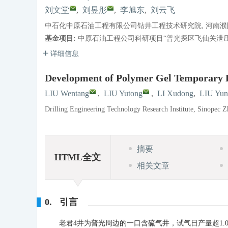
刘文堂
,
刘昱彤
,
李旭东
,
刘云飞
中石化中原石油工程有限公司钻井工程技术研究院, 河南濮阳 4
基金项目:
中原石油工程公司科研项目“普光探区飞仙关泄
详细信息
Development of Polymer Gel Temporary P
LIU Wentang
,
LIU Yutong
,
LI Xudong
,
LIU Yun
Drilling Engineering Technology Research Institute, Sinopec 
摘要
HTML全文
相关文章
0. 引言
老君4井为普光周边的一口含硫气井，试气日产量超1.0×