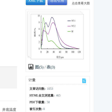
XML下载
导出引用
点击查看大图
图(5)
/
表(3)
计量
文章访问数:
1053
HTML全文浏览量:
465
PDF下载量:
58
被引次数:
8
m）井底温度