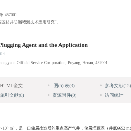
57001
压区钻井防漏堵漏技术应用研究”。
lugging Agent and the Application
fei
Zhongyuan Oilfield Service Cor-poration, Puyang, Henan, 457001
HTML全文
图
(5)
表
(3)
参考文献
(15)
施引文献
(8)
资源附件
(0)
访问统计
6
3
10
m
，是一口储层改造后的重点高产气井，储层埋藏深（井底6652 