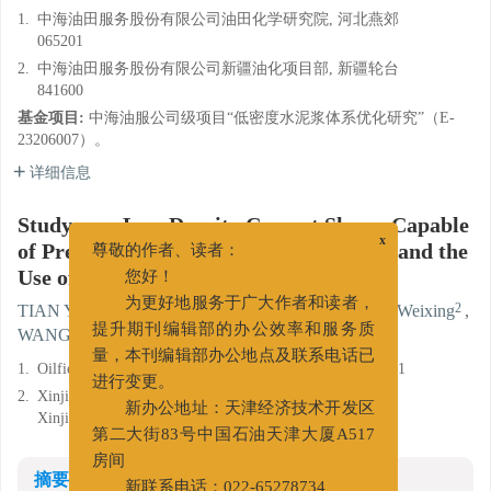
1.
中海油田服务股份有限公司油田化学研究院, 河北燕郊
065201
2.
中海油田服务股份有限公司新疆油化项目部, 新疆轮台
841600
基金项目:
中海油服公司级项目“低密度水泥浆体系优化研究”（E-
23206007）。
详细信息
Study on a Low Density Cement Slurry Capable
of Preventing and Stopping Mud Losses and the
x
尊敬的作者、读者：
Use of the Slurry
您好！
1
,
1
1
2
TIAN Ye
,
MA Chunxu
,
ZHAO Jun
,
CHEN Weixing
,
为更好地服务于广大作者和读者，
1
1
WANG Yixin
,
SONG Weikai
提升期刊编辑部的办公效率和服务质
量，本刊编辑部办公地点及联系电话已
1.
Oilfield chemicals Division, COSL, Yanjiao, Hebei 065201
进行变更。
2.
Xinjiang Oilfield chemicals Department, COSL, Luntai,
Xinjiang 841600
新办公地址：天津经济技术开发区
第二大街83号中国石油天津大厦A517
房间
摘要