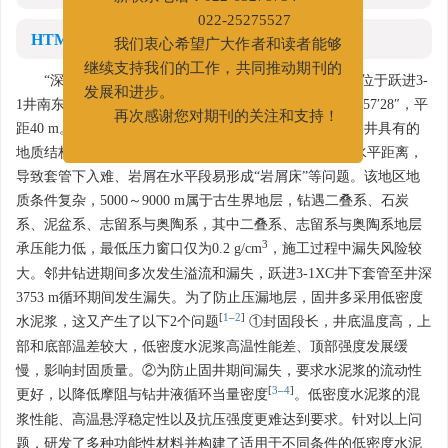
新联系电话：022-65278734
022-25275527
HTML全文
我们衷心希望广大作者和读者能够
继续支持我们的工作，共同推动期刊的
“深地一号”跃进3-3XC井位于新疆沙雅县境内，井口位于跃进3-
发展和进步。
1井南东158°49′51″，平距909 m；位于跃进3-1XC井东91°57′28″，平
再次感谢您对期刊的关注和支持！
距40 m。跃进3-3XC井完钻井深达9432 m，除了面临超深井具有的
地质结构复杂、高温和高压等难题，还有超过3400 m的水平距离，
导致套管下入难、岩屑在水平段易形成“岩屑床”等问题。该地区地
质条件复杂，5000～9000 m属于古生界地层，钻遇二叠系、石炭
系、泥盆系、志留系与奥陶系，其中二叠系、志留系与奥陶系地层
3
承压能力低，最低压力窗口仅为0.2 g/cm
，施工过程中漏失风险较
大。邻井钻进期间多次发生溢流和漏失，跃进3-1XC井下套管至井深
3753 m循环期间发生漏失。为了防止压漏地层，固井多采用低密度
[
1
–
2
]
水泥浆，这又产生了以下2个问题
①封固段长，井底温度高，上
部和底部温差较大，低密度水泥浆高温性能差、顶部强度发展缓
慢，影响封固质量。②为防止固井期间漏失，要求水泥浆的流动性
[
3
–
4
]
更好，以降低摩阻与钻井液循环当量密度
。低密度水泥浆的混
浆性能、高温悬浮稳定性以及抗压强度更难达到要求。针对以上问
题，研发了多种功能性材料并构建了适用于不同条件的低密度水泥