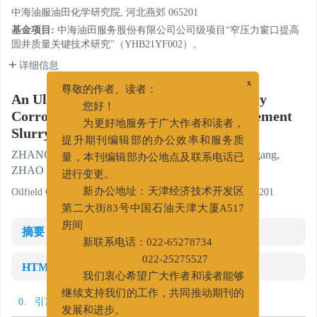
中海油服油田化学研究院, 河北燕郊 065201
基金项目:
中海油田服务股份有限公司公司级项目“窄压力窗口提高
固井质量关键技术研究”（YHB21YF002）。
详细信息
x
尊敬的作者、读者：
An Ultra-High Temperature High Density
您好！
Corrosion Inhibitive Anti-Channeling Cement
为更好地服务于广大作者和读者，
Slurry
提升期刊编辑部的办公效率和服务质
ZHANG Fuming
,
XIAO Wei
,
ZHU Sijia
,
SHI Ligang
,
量，本刊编辑部办公地点及联系电话已
ZHAO Jun
进行变更。
Oilfield Chemicals R&D Institute, COSL, Yanjiao, Hebei 065201
新办公地址：天津经济技术开发区
第二大街83号中国石油天津大厦A517
房间
摘要
新联系电话：022-65278734
022-25275527
HTML全文
我们衷心希望广大作者和读者能够
继续支持我们的工作，共同推动期刊的
0. 引言
发展和进步。