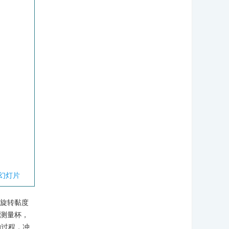
幻灯片
速旋转黏度
的测量杯，
的过程，冲