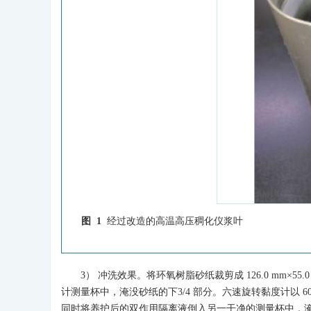
图 1
经过改造的高温高压稠化仪浆叶
3） 冲洗效果。将环氧树脂砂纸裁剪成 126.0 mm
计测量杯中，淹没砂纸的下3/4 部分。六速旋转黏度计以 60
同时将养护后的双作用隔离液倒入另一干净的测量杯中，淹没砂纸