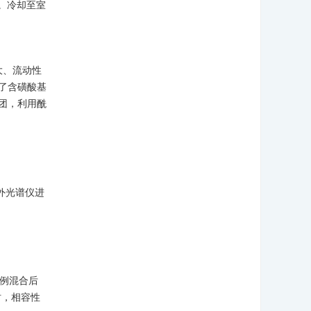
h。冷却至室
大、流动性
了含磺酸基
团，利用酰
外光谱仪进
例混合后
 时，相容性