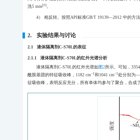
[
8
]
洗5 min
。
4） 相反转。按照API标准GB/T 19139—2012 中的
2. 实验结果与讨论
2.1 液体隔离剂C-S70L的表征
2.1.1 液体隔离剂C-S70L的红外光谱分析
液体隔离剂C-S70L的红外光谱如
图2
所示。可知，3354
−1
−1
酰胺基团的特征吸收峰，1182 cm
和1041 cm
处分别为—
征吸收峰，表明反应充分，所有单体均参与了聚合，合成