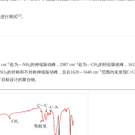
[
9
]
方法进行测试
。
−1
−1
 cm
处为—NH
的伸缩振动峰，2987 cm
处为—CH
的特征吸收峰，1615
2
3
−1
SO
的对称和不对称伸缩振动峰，且在1620～1640 cm
范围内未发现C=
3
了目标设计的聚合物。