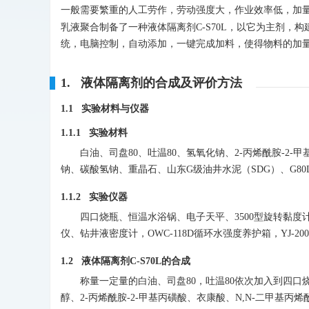
一般需要繁重的人工劳作，劳动强度大，作业效率低，加
乳液聚合制备了一种液体隔离剂C-S70L，以它为主剂，构
统，电脑控制，自动添加，一键完成加料，使得物料的加
1. 液体隔离剂的合成及评价方法
1.1 实验材料与仪器
1.1.1 实验材料
白油、司盘80、吐温80、氢氧化钠、2-丙烯酰胺-2
钠、碳酸氢钠、重晶石、山东G级油井水泥（SDG）、G80
1.1.2 实验仪器
四口烧瓶、恒温水浴锅、电子天平、3500型旋转黏度计、OW
仪、钻井液密度计，OWC-118D循环水强度养护箱，YJ-2
1.2 液体隔离剂C-S70L的合成
称量一定量的白油、司盘80，吐温80依次加入到四
醇、2-丙烯酰胺-2-甲基丙磺酸、衣康酸、N,N-二甲