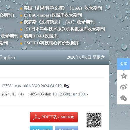
美国《剑桥科学文摘》（CSA）收录期刊
心期刊）
Ei EnCompass数据库收录期刊
俄罗斯《文摘杂志》（AJ）收录期刊
JST日本科学技术振兴机构数据库收录期刊
）收录期刊
瑞典DOAJ数据库
录期刊
CSCIED科技核心评价数据库
English
2026年8月8日 星期六
分享
.12358/j.issn.1001-5620.2024.04.010
2024, 41（4）：489-495
doi:
10.12358/j.issn.1001-
PDF下载
( 2418 KB)