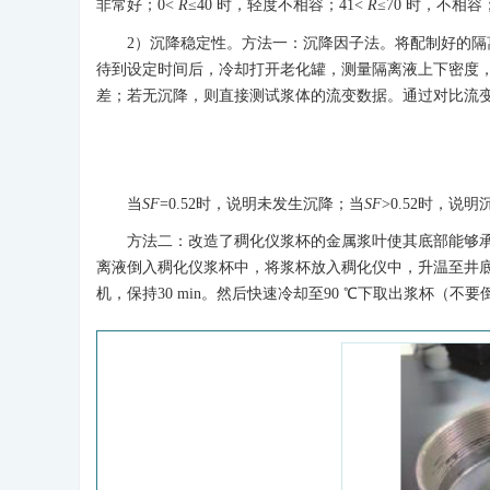
非常好；0<
R
≤40 时，轻度不相容；41<
R
≤70 时，不相容
2）沉降稳定性。方法一：沉降因子法。将配制好的
待到设定时间后，冷却打开老化罐，测量隔离液上下密度
差；若无沉降，则直接测试浆体的流变数据。通过对比流
当
SF
=0.52时，说明未发生沉降；当
SF
>0.52时，说
方法二：改造了稠化仪浆杯的金属浆叶使其底部能够
离液倒入稠化仪浆杯中，将浆杯放入稠化仪中，升温至井底循环温
机，保持30 min。然后快速冷却至90 ℃下取出浆杯（