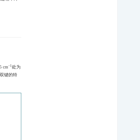
−1
 cm
处为
C双键的特