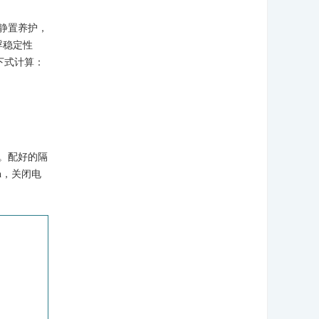
静置养护，
浮稳定性
下式计算：
。配好的隔
n，关闭电