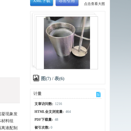
XML下载
导出引用
点击查看大图
图(7)
/
表(6)
计量
文章访问数:
1216
HTML全文浏览量:
464
闪凝现象发
PDF下载量:
48
体材料组
被引次数:
0
隔离液配制