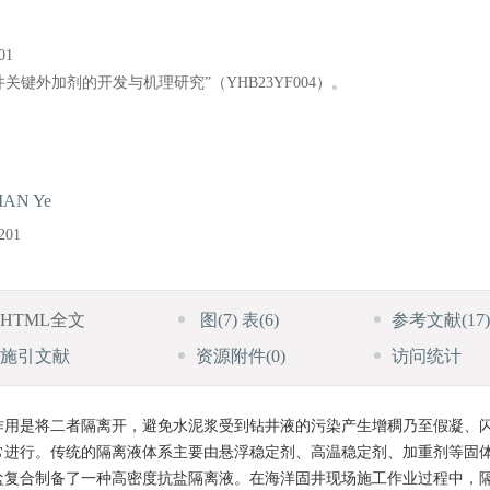
1
键外加剂的开发与机理研究”（YHB23YF004）。
IAN Ye
5201
HTML全文
图
(7)
表
(6)
参考文献
(17)
施引文献
资源附件
(0)
访问统计
作用是将二者隔离开，避免水泥浆受到钻井液的污染产生增稠乃至假凝、
常进行。传统的隔离液体系主要由悬浮稳定剂、高温稳定剂、加重剂等固
盐复合制备了一种高密度抗盐隔离液。在海洋固井现场施工作业过程中，