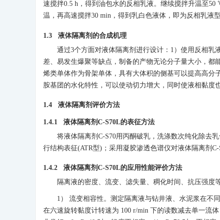
速搅拌0.5 h，得到油包水的反相乳液。继续搅拌升温至50
温，再高速搅拌30 min，得到乳白色液体，即为反相乳液型
1.3 液体隔离剂的合成机理
通过3个方面对液体隔离剂进行设计：1）使用反相乳
差、易发生爆聚等缺点，制备的产物无论分子量大小，都
烯类单体作为骨架单体，具有大体积的侧基可以提高高分
胺基团的水化特性，可以使动切力增大，同时使液相黏度
1.4 液体隔离剂评价方法
1.4.1 液体隔离剂C-S70L的表征方法
将液体隔离剂C-S70用丙酮破乳，洗涤数次纯化除去
行结构表征(ATR型)；采用凝胶渗透色谱仪对液体隔离剂C
1.4.2 液体隔离剂C-S70L的应用性能评价方法
隔离液的密度、流变、滤失量、稠化时间、抗压强度等性能按
1） 流变相容性。测定隔离液与钻井液、水泥浆在不
在六速旋转黏度计转速为 100 r/min 下的读数减去