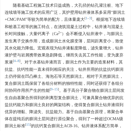
随着基础工程施工技术日益成熟，大孔径的钻孔灌注桩、地下
连续墙等施工技术的应用广泛，其护壁用钻井液体系多采用“膨润土
[
1
–
3
]
+CMC/PAM”等较为简单的配方，且体量庞大
。根据地下连续墙
和桩基工程等的施工特点，在浇筑混凝土过程中，钻井液与混凝土
2+
长时间接触，大量钙离子（Ca
）会不断侵入钻井液中，与膨润土
发生离子交换作用，造成膨润土水化膜变薄，层间距离变小，致使
其水化能力降低。宏观表现为钻井液黏度降低，滤失量增大，钻井
液护壁与岩屑携带效果急剧降低，继而失去其工作性能，变为废弃
[
4
–
8
]
浆液
。对于水基钻井液而言，膨润土作为主要的造浆材料，其
抗盐、抗钙性能一直未得到相应的关注，钻井所用的抗盐抗钙膨润
土仍停留在凹凸棒土、海泡石等天然膨润土。相对于天然膨润土，
复合膨润土既保留了各组分材料的独特性能，同时还获得了各组分
[
9
–
15
]
间协同作用所产生的性能
。基于高分子聚合物在膨润土层间发
生自由基聚合所得到的剥离型复合膨润土，可兼具聚合物优异的抗
盐抗钙能力和膨润土良好的网架结构，使得复合膨润土钻井液得到
优异的增黏、降滤失、抗盐能力。基于自由基聚合原理，将聚合单
体在提纯后的膨润土层间进行原位聚合，得到了一种超过OCMA级
[
15
]
膨润土标准
的抗钙复合膨润土ACB-16。钻井液体系配方简单，