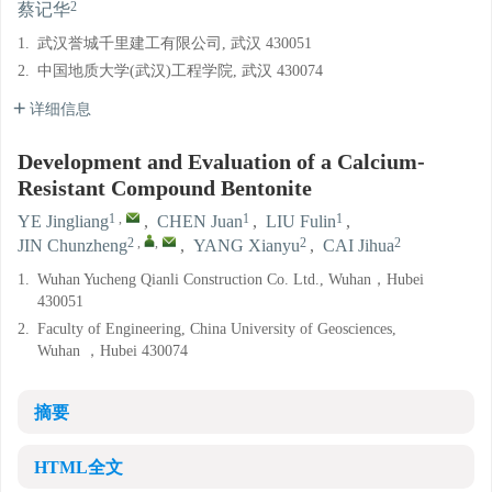
2
蔡记华
1.
武汉誉城千里建工有限公司, 武汉 430051
2.
中国地质大学(武汉)工程学院, 武汉 430074
详细信息
Development and Evaluation of a Calcium-
Resistant Compound Bentonite
1
,
1
1
YE Jingliang
,
CHEN Juan
,
LIU Fulin
,
2
,
,
2
2
JIN Chunzheng
,
YANG Xianyu
,
CAI Jihua
1.
Wuhan Yucheng Qianli Construction Co. Ltd., Wuhan，Hubei
430051
2.
Faculty of Engineering, China University of Geosciences,
Wuhan ，Hubei 430074
摘要
HTML全文