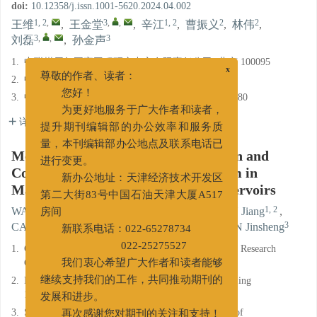
doi:
10.12358/j.issn.1001-5620.2024.04.002
1, 2
,
3
,
,
1, 2
2
2
王维
,
王金堂
,
辛江
,
曹振义
,
林伟
,
3
,
,
3
刘磊
,
孙金声
1.
中联煤层气国家工程研究中心有限责任公司, 北京 100095
x
2.
中石油煤层气有限责任公司, 北京 100028
尊敬的作者、读者：
3.
中国石油大学(华东)石油工程学院, 山东青岛 266580
您好！
为更好地服务于广大作者和读者，
详细信息
提升期刊编辑部的办公效率和服务质
量，本刊编辑部办公地点及联系电话已
Mechanism of Fluid Shale Interaction and
进行变更。
Construction of Drilling Fluid System in
新办公地址：天津经济技术开发区
Marine Land Transitional Shale Reservoirs
第二大街83号中国石油天津大厦A517
1, 2
,
3
,
,
1, 2
WANG Wei
,
WANG Jintang
,
XIN Jiang
,
房间
2
2
3
,
,
3
CAO Zhenyi
,
LIN Wei
,
LIU Lei
,
SUN Jinsheng
新联系电话：022-65278734
1.
China United Coalbed Methane National Engineering Research
022-25275527
Center Co., Ltd., Beijing 100095
我们衷心希望广大作者和读者能够
2.
PetroChina Coalbed Methane Company Limited, Beijing
继续支持我们的工作，共同推动期刊的
100028
发展和进步。
3.
School of Petroleum Engineering, China University of