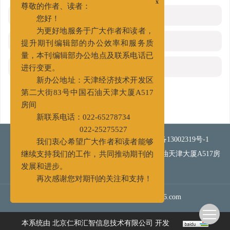
x
尊敬的作者、读者：
相关文章
您好！
为更好地服务于广大作者和读者，
施引文献
提升期刊编辑部的办公效率和服务质
量，本刊编辑部办公地点及联系电话已
资源附件
(0)
进行变更。
新办公地址：天津经济技术开发区
第二大街83号中国石油天津大厦A517
房间
新联系电话：022-65278734
022-25275527
网站版权所有 《钻井液与完井液》
津ICP备13002319号-1
我们衷心希望广大作者和读者能够
地址：天津经济技术开发区第二大街83号中国石油天津大厦A517房
继续支持我们的工作，共同推动期刊的
间
邮政编码：300457
发展和进步。
再次感谢您对期刊的关注和支持！
电话：022-65278734
022-25275527
Email：
zjyywjy@126.com
本系统由
北京仁和汇智信息技术有限公司
开发