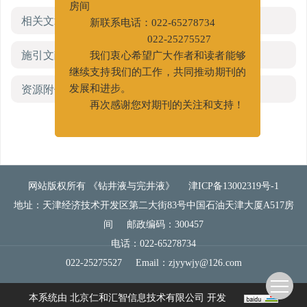
房间
相关文章
新联系电话：022-65278734
022-25275527
施引文献
我们衷心希望广大作者和读者能够
继续支持我们的工作，共同推动期刊的
资源附件
(0)
发展和进步。
再次感谢您对期刊的关注和支持！
网站版权所有 《钻井液与完井液》
津ICP备13002319号-1
地址：天津经济技术开发区第二大街83号中国石油天津大厦A517房
间
邮政编码：300457
电话：022-65278734
022-25275527
Email：
zjyywjy@126.com
本系统由
北京仁和汇智信息技术有限公司
开发