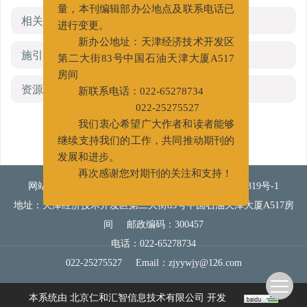
量，本刊编辑部办公地点及联系电话已
相关文章
进行变更。
新办公地址：天津经济技术开发区
施引文献
第二大街83号中国石油天津大厦A517
房间
资源附件
(0)
新联系电话：022-65278734
022-25275527
我们衷心希望广大作者和读者能够
继续支持我们的工作，共同推动期刊的
发展和进步。
再次感谢您对期刊的关注和支持！
网站版权所有 《钻井液与完井液》
津ICP备13002319号-1
地址：天津经济技术开发区第二大街83号中国石油天津大厦A517房
间
邮政编码：300457
电话：022-65278734
022-25275527
Email：
zjyywjy@126.com
本系统由
北京仁和汇智信息技术有限公司
开发