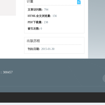
计量
文章访问数:
794
HTML全文浏览量:
156
PDF下载量:
238
被引次数:
0
出版历程
刊出日期:
2015-01-30
300457