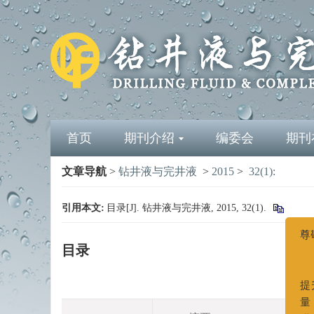
首页
期刊介绍
编委会
期刊
文章导航
>
钻井液与完井液
>
2015
>
32(1):
引用本文:
目录[J]. 钻井液与完井液, 2015, 32(1).
尊敬
目录
提升
量，