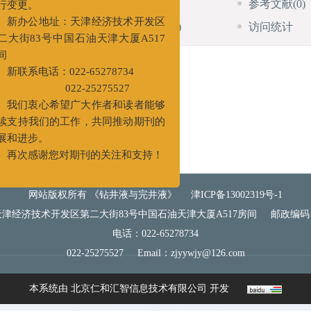
HTML全文
图
(0)
表
(0)
参考文献
(0)
变更。
施引文献
资源附件
(0)
访问统计
新办公地址：天津经济技术开发区
街83号中国石油天津大厦A517
联系电话：022-65278734
022-25275527
我们衷心希望广大作者和读者能够
支持我们的工作，共同推动期刊的
和进步。
再次感谢您对期刊的关注和支持！
网站版权所有 《钻井液与完井液》
津ICP备13002319号-1
津经济技术开发区第二大街83号中国石油天津大厦A517房间
邮政编码：
电话：022-65278734
022-25275527
Email：
zjyywjy@126.com
本系统由
北京仁和汇智信息技术有限公司
开发