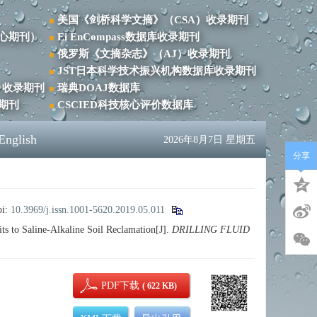
美国《剑桥科学文摘》（CSA）收录期刊
心期刊）
Ei EnCompass数据库收录期刊
俄罗斯《文摘杂志》（AJ）收录期刊
JST日本科学技术振兴机构数据库收录期刊
）收录期刊
瑞典DOAJ数据库
录期刊
CSCIED科技核心评价数据库
English
2026年8月7日 星期五
分享
oi:
10.3969/j.issn.1001-5620.2019.05.011
 to Saline-Alkaline Soil Reclamation[J].
DRILLING FLUID
PDF下载
( 622 KB)