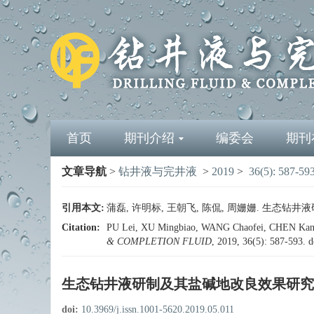
首页
期刊介绍
编委会
期刊
文章导航
>
钻井液与完井液
>
2019
>
36(5): 587-59
引用本文:
蒲磊, 许明标, 王朝飞, 陈侃, 周姗姗. 生态钻井液研制
Citation:
PU Lei, XU Mingbiao, WANG Chaofei, CHEN Kan, ZH
& COMPLETION FLUID
, 2019, 36(5): 587-593.
d
生态钻井液研制及其盐碱地改良效果研究
doi:
10.3969/j.issn.1001-5620.2019.05.011