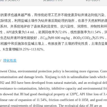
保的要求也越来越严格，而传统处理工艺并不能使废弃钻井液达到低污染
实际情况，利用盐碱土壤作为钻井液后期处理的场所，在基于天然材料的
井液体系JH。并系统地评价了该体系的流变性、抗污染性、润滑性、抑制性和
API滤失量为3.4 mL，岩屑回收率为72.6%，线性膨胀率为11.54%
要。生态钻井液环保性能较好，
EC
为89 600 mg/kg，
BOD
/
COD
为25.9
50
5
Cr
有机酸中和后施加在盐碱土壤上，有效改善了土壤的理化性质，土壤含盐
K含量增幅59.25%~113.82%。
/
理化性质
west China, environmental protection policy is becoming more rigorous. Conv
contamination and damage levels. Xinjiang is rich in salinealkaline lands which
JH2 and JH3 have been developed from natural materials, and an ecological dril
esistance to contamination, lubricity, inhibitive capacity and environmental fri
ts showed that JH had good rheological property at 120℃, API filter loss of 3
 linear rate of expansion of 11.54%, friction coefficient of 0.1058, and good res
 general requirements of drilling operation. The ecological data of JH are as