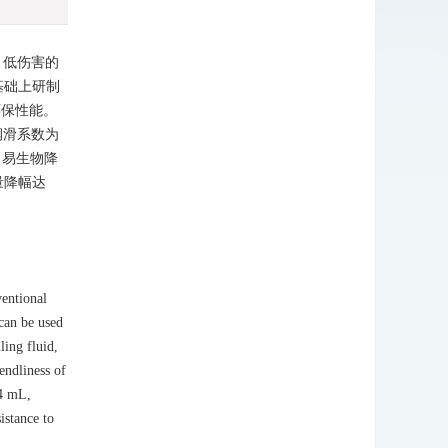
、低伤害的
基础上研制
环保性能。
，润滑系数为
%，易生物降
量降幅达
entional
 can be used
ling fluid,
endliness of
.4 mL,
istance to