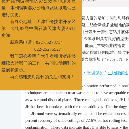
为更好地服务于广大作者和读者，
提升期刊编辑部的办公效率和服务质
量，本刊编辑部办公地点及联系电话已
摘要:
随着我国对西北部勘探开发力度的增加，同时对环
进行变更。
目的。针对废弃钻井液的污染问题，结合新疆多盐碱地的
新办公地址：天津经济技术开发区
了生态处理剂JH1、JH2、JH3，并开发出一套生态钻
第二大街83号中国石油天津大厦A517
实验结果表明，120℃下生态钻井液体系JH具有良好的流变性，
房间
0.1058，具有较好的抗污染性能，能满足常规钻井的需
新联系电话：022-65278734
解，重金属含量低于最低限值，满足排放限制标准。经过
022-25275527
54.3%，pH值恢复至6.85，有机质含量增加了49.7%，N、P、
我们衷心希望广大作者和读者能够
继续支持我们的工作，共同推动期刊的
关键词:
生态钻井液
/
盐碱土壤
/
环境保护
/
生物降解性
发展和进步。
再次感谢您对期刊的关注和支持！
Abstract:
With more and more exploration performed in north
techniques are not able to treat waste muds to have acceptable 
as waste mud disposal places. Three ecological additives, JH1, 
JH has been formulated with the three additives. The rheology, r
the JH mud were systematically evaluated. The evaluation resul
percent recovery of shale cuttings of 72.6% on hot rolling test,
contamination. These data indicate that JH is able to satisfy the