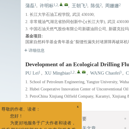
1
1,2
,
,
3
2
2
蒲磊
,
许明标
,
王朝飞
,
陈侃
,
周姗姗
1. 长江大学石油工程学院, 武汉 430100;
2. 非常规油气湖北省协同创新中心(长江大学), 武汉 430100
3. 中国石油天然气股份有限公司新疆油田公司, 新疆克拉玛依 
基金项目:
国家自然科学基金青年基金"裂缝性漏失封堵屏障再破坏机理与
详细信息
Development of an Ecological Drilling Flu
1
1,2
,
,
3
PU Lei
,
XU Mingbiao
,
WANG Chaofei
,
C
1. School of Petroleum Engineering, Yangtze University, Wuh
2. Hubei Cooperative Innovation Center of Unconventional Oil
3. PetroChina Xinjiang Oilfield Company, Karamyi, Xinjiang 
x
尊敬的作者、读者：
摘要
摘要
您好！
相关文章