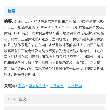
摘要
摘要:
南堡油田3 号构造中深层东营组和沙河街组地层垂深在4 000
m 以上，地温梯度为（3.66～4.05 ℃）/100 m，极易发生井壁失稳、
井漏、CO2 污染，同时储层水锁严重，地质要求对荧光进行严格控
制。针对以上钻井液系列难题，室内研究了一种抗高温聚束钻井液
体系，该体系是在以往低自由水钻井液体系的基础上，增强了钻井
液高温条件下稳定性及微纳米级泥岩孔缝封堵能力等特性。通过在
南堡3-15 井的应用表明，该体系具有良好的流变性、润滑性、抑制
性和低滤失性，解决了中深部地层井壁稳定和井漏问题，高温稳
定，抗污染能力强，实现了长位移井段低荧光钻进，且能提高机械
钻速、缩短钻井周期。
关键词:
高温
/
聚束钻井液
/
井壁稳定
/
CO2 污染
HTML全文