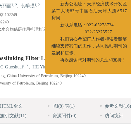
进行变更。
1, 2
1, 2
杨丽丽
,
袁学强
新办公地址：天津经济技术开发区
102249
第二大街83号中国石油天津大厦A517
249
房间
水合物储层作用机理和调控方法”（51991361）、国家自然科学基金创
新联系电话：022-65278734
022-25275527
我们衷心希望广大作者和读者能够
继续支持我们的工作，共同推动期刊的
slinking Filter Loss Reducer for Oil Based Drilling
发展和进步。
1, 2
1, 2
1, 2
1, 2
再次感谢您对期刊的关注和支持！
 Guoshuai
,
HE Yinbo
,
YANG Lili
,
YUAN Xueqiang
ing, China University of Petroleum, Beijing 102249
ersity of Petroleum, Beijing 102249
HTML全文
图
(8)
表
(1)
参考文献
(16)
施引文献
(11)
资源附件
(0)
访问统计