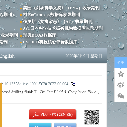
美国《剑桥科学文摘》（CSA）收录期刊
心期刊）
Ei EnCompass数据库收录期刊
俄罗斯《文摘杂志》（AJ）收录期刊
JST日本科学技术振兴机构数据库收录期刊
）收录期刊
瑞典DOAJ数据库
录期刊
CSCIED科技核心评价数据库
English
2026年8月9日 星期日
分享
i:
10.12358/j.issn.1001-5620.2022.06.004
based drilling fluids[J].
Drilling Fluid & Completion Fluid
，
PDF下载
( 2834 KB)