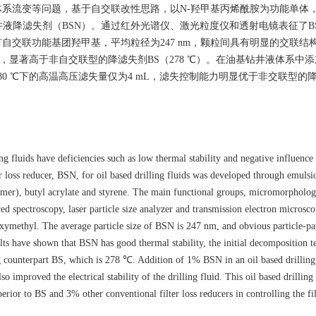
系流变等问题，基于自交联改性思路，以N-羟甲基丙烯酰胺为功能单体
液降滤失剂（BSN）。通过红外光谱仪、激光粒度仪和透射电镜表征了B
自交联功能基团羟甲基，平均粒径为247 nm，颗粒间具有明显的交联结
℃，显著高于非自交联型的降滤失剂BS（278 ℃）。在油基钻井液体系中添
0 ℃下的高温高压滤失量仅为4 mL，滤失控制能力明显优于非交联型的降
ing fluids have deficiencies such as low thermal stability and negative influenc
er loss reducer, BSN, for oil based drilling fluids was developed through emulsi
mer), butyl acrylate and styrene. The main functional groups, micromorpholog
ed spectroscopy, laser particle size analyzer and transmission electron microsco
xymethyl. The average particle size of BSN is 247 nm, and obvious particle-par
ults have shown that BSN has good thermal stability, the initial decomposition 
ng counterpart BS, which is 278 ℃. Addition of 1% BSN in an oil based drilling
lso improved the electrical stability of the drilling fluid. This oil based drilling
ior to BS and 3% other conventional filter loss reducers in controlling the fil