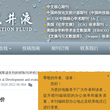
中文核心期刊
中国科技论文统计源期刊（中国科技核
RCCSE中国核心学术期刊（A-）
美国《化学文摘》（CA）收录期刊
美国全学科学术全文数据库（EBSCO
《文摘与引文数据库》（Scopus）收
在线
投稿指南
期刊订阅
联系我们
1
失剂的研制与评价[J]. 钻井液与完井液，2022，39（6）：685-691
do
velopment and evaluation of a self-crosslinking filter loss reducer for oil 
x
尊敬的作者、读者：
1-5620.2022.06.004
您好！
为更好地服务于广大作者和读者，
价
提升期刊编辑部的办公效率和服务质
量，本刊编辑部办公地点及联系电话已