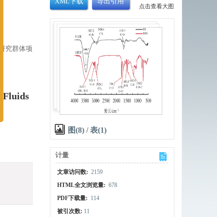
XML下载
导出引用
点击查看大图
新研究群体项
 Fluids
图(8)
/
表(1)
计量
文章访问数:
2159
HTML全文浏览量:
678
PDF下载量:
114
被引次数:
11