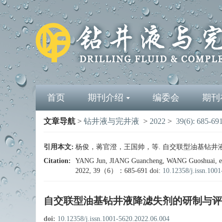
首页
期刊介绍
编委会
期刊
文章导航
>
钻井液与完井液
>
2022
>
39(6): 685-69
引用本文:
杨俊，蒋官澄，王国帅，等. 自交联型油基钻井液降滤
Citation:
YANG Jun, JIANG Guancheng, WANG Guoshuai, et al.De
2022, 39（6）：685-691
doi:
10.12358/j.issn.100
自交联型油基钻井液降滤失剂的研制与评
doi:
10.12358/j.issn.1001-5620.2022.06.004