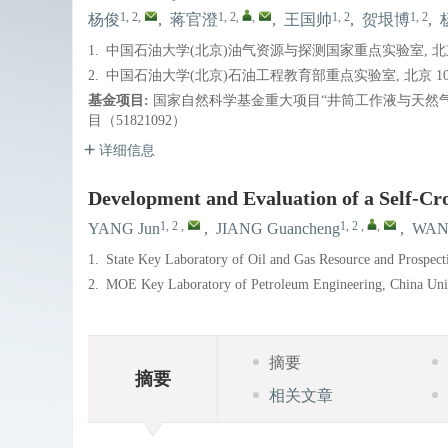
1, 2
,
1, 2
,
,
1, 2
1, 2
杨俊
,
蒋官澄
,
王国帅
,
贺垠博
,
1.
中国石油大学(北京)油气资源与探测国家重点实验室, 北京 
2.
中国石油大学(北京)石油工程教育部重点实验室, 北京 102
基金项目:
国家自然科学基金重大项目“井筒工作液与天然气
目（51821092）
详细信息
Development and Evaluation of a Self-Cros
1, 2
,
1, 2
,
,
YANG Jun
,
JIANG Guancheng
,
WANG
1.
State Key Laboratory of Oil and Gas Resource and Prospect
2.
MOE Key Laboratory of Petroleum Engineering, China Univ
摘要
摘要
相关文章