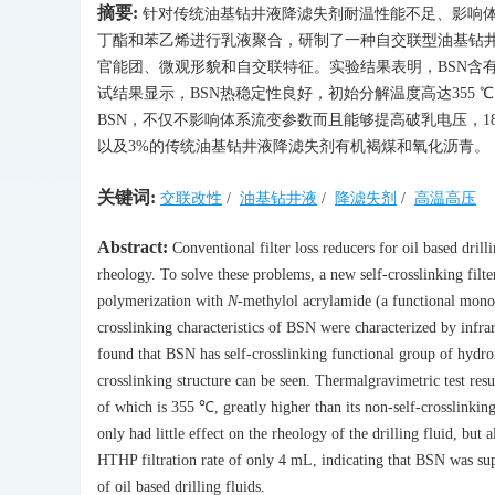
摘要:
针对传统油基钻井液降滤失剂耐温性能不足、影响体
丁酯和苯乙烯进行乳液聚合，研制了一种自交联型油基钻井
官能团、微观形貌和自交联特征。实验结果表明，BSN含有
试结果显示，BSN热稳定性良好，初始分解温度高达355 
BSN，不仅不影响体系流变参数而且能够提高破乳电压，18
以及3%的传统油基钻井液降滤失剂有机褐煤和氧化沥青。
关键词:
交联改性
/
油基钻井液
/
降滤失剂
/
高温高压
Abstract:
Conventional filter loss reducers for oil based drill
rheology. To solve these problems, a new self-crosslinking filt
polymerization with
N
-methylol acrylamide (a functional mono
crosslinking characteristics of BSN were characterized by infrar
found that BSN has self-crosslinking functional group of hydro
crosslinking structure can be seen. Thermalgravimetric test res
of which is 355 ℃, greatly higher than its non-self-crosslinki
only had little effect on the rheology of the drilling fluid, but a
HTHP filtration rate of only 4 mL, indicating that BSN was super
of oil based drilling fluids.